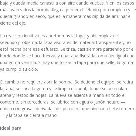
baja y queda media canastilla con aire dando vueltas. Y en los casos
más avanzados la bomba llega a perder el cebado por completo y se
queda girando en seco, que es la manera más rápida de arruinar el
cierre del eje.
La reacción intuitiva es apretar más la tapa, y ahí empieza el
segundo problema: la tapa visora es de material transparente y no
está hecha para ese esfuerzo. Se triza, casi siempre partiendo por el
borde donde se hace fuerza, y una tapa fisurada toma aire igual que
una goma vencida. Si hay que forzar la tapa para que selle, la goma
ya cumplió su ciclo.
El cambio no requiere abrir la bomba. Se detiene el equipo, se retira
la tapa, se saca la goma y se limpia el canal, donde se acumulan
arena y restos de hojas. La nueva se asienta a mano en todo el
contorno, sin torceduras, se lubrica con agua o jabón neutro —
nunca con grasas derivadas del petróleo, que hinchan el elastómero
— y la tapa se cierra a mano.
Ideal para