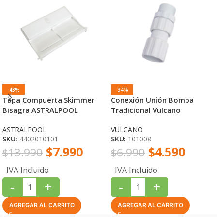
-43%
-34%
Tapa Compuerta Skimmer
Conexión Unión Bomba
Bisagra ASTRALPOOL
Tradicional Vulcano
ASTRALPOOL
VULCANO
SKU:
4402010101
SKU:
101008
$
7.990
$
4.590
$
13.990
$
6.990
IVA Incluido
IVA Incluido
-
+
-
+
AGREGAR AL CARRITO
AGREGAR AL CARRITO