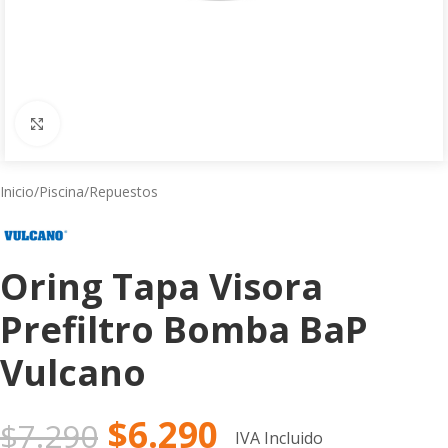
Click to enlarge
Inicio
/
Piscina
/
Repuestos
Oring Tapa Visora
Prefiltro Bomba BaP
Vulcano
$
6.290
$
7.290
IVA Incluido