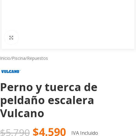
Click to enlarge
Inicio
/
Piscina
/
Repuestos
Perno y tuerca de
peldaño escalera
Vulcano
$
4.590
$
5.790
IVA Incluido