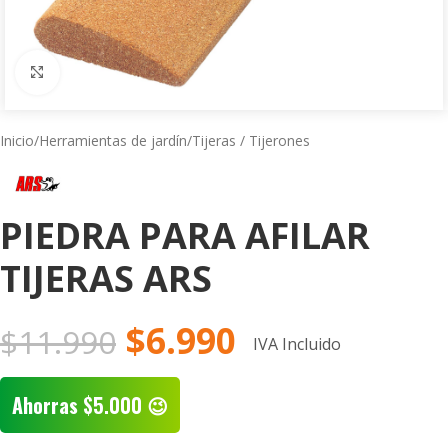
Click to enlarge
Inicio
/
Herramientas de jardín
/
Tijeras / Tijerones
PIEDRA PARA AFILAR
TIJERAS ARS
$
6.990
$
11.990
IVA Incluido
Ahorras
$
5.000
😉