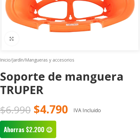
Click to enlarge
Inicio
/
Jardín
/
Mangueras y accesorios
Soporte de manguera
TRUPER
$
4.790
$
6.990
IVA Incluido
Ahorras
$
2.200
😉