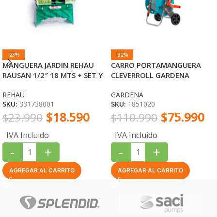
-23%
-32%
MANGUERA JARDIN REHAU
CARRO PORTAMANGUERA
RAUSAN 1/2″ 18 MTS + SET Y
CLEVERROLL GARDENA
SOPORTE
REHAU
GARDENA
SKU:
331738001
SKU:
1851020
$
18.590
$
75.990
$
23.990
$
110.990
IVA Incluido
IVA Incluido
-
+
-
+
AGREGAR AL CARRITO
AGREGAR AL CARRITO