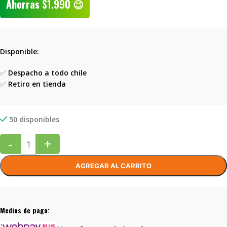
Ahorras
$
1.990
😉
Disponible:
✅
Despacho a todo chile
✅
Retiro en tienda
50 disponibles
-
+
AGREGAR AL CARRITO
Medios de pago: