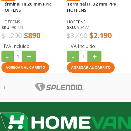
Terminal HI 20 mm PPR
Terminal HI 32 mm PPR
HOFFENS
HOFFENS
HOFFENS
HOFFENS
SKU:
90471
SKU:
90477
$
890
$
2.190
$
1.290
$
3.490
IVA Incluido
IVA Incluido
-
+
-
+
AGREGAR AL CARRITO
AGREGAR AL CARRITO