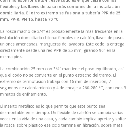
Con hilo exterior de 3/4″, este codo es el que calza con los
flexibles y las llaves de paso más comunes de la instalación
domiciliaria. El otro extremo se fusiona a tubería PPR de 25
mm. PP-R, PN 16, hasta 70 °C.
La rosca macho de 3/4″ es probablemente la más frecuente en la
instalación domiciliaria chilena: flexibles de calefón, llaves de paso,
uniones americanas, mangueras de lavadora. Este codo la entrega
directamente desde una red PPR de 25 mm, girando 90° en la
misma pieza.
La combinación 25 mm con 3/4″ mantiene el paso equilibrado, así
que el codo no se convierte en el punto estrecho del tramo. El
extremo de termofusión trabaja con 16 mm de inserción, 7
segundos de calentamiento y 4 de encaje a 260-280 °C, con unos 3
minutos de enfriamiento.
El inserto metálico es lo que permite que este punto sea
desmontable en el tiempo. Un flexible de calefón se cambia varias
veces en la vida de una casa, y cada cambio implica apretar y soltar
la rosca: sobre plástico ese ciclo termina en filtración, sobre metal