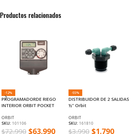
Productos relacionados
-12%
-55%
PROGRAMADORDE RIEGO
DISTRIBUIDOR DE 2 SALIDAS
INTERIOR ORBIT POCKET
½” Orbit
STAR 6 ZONAS
ORBIT
ORBIT
SKU:
101106
SKU:
161810
$
63.990
$
1.790
$
72.990
$
3.990