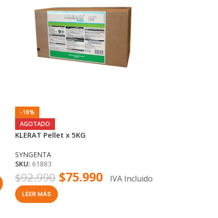
-18%
-27%
Raticida mini 
AGOTADO
KLERAT Pellet x 5KG
ANASAC
SKU:
1500199
SYNGENTA
$
$
10.990
SKU:
61883
$
75.990
$
92.990
IVA Incluido
-
+
LEER MÁS