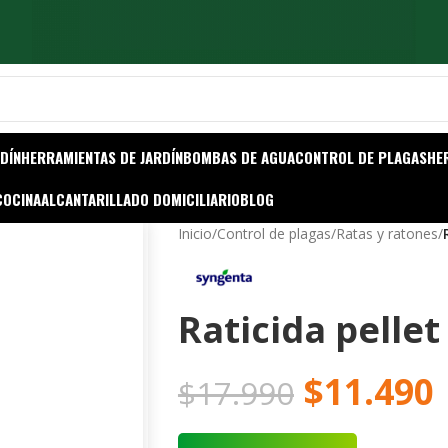
DÍN
HERRAMIENTAS DE JARDÍN
BOMBAS DE AGUA
CONTROL DE PLAGAS
HE
COCINA
ALCANTARILLADO DOMICILIARIO
BLOG
Inicio
/
Control de plagas
/
Ratas y ratones
/
Raticida pelle
$
11.490
$
17.990