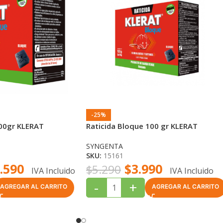
-25%
500gr KLERAT
Raticida Bloque 100 gr KLERAT
SYNGENTA
SKU:
15161
.590
$
3.990
$
5.290
IVA Incluido
IVA Incluido
-
+
AGREGAR AL CARRITO
AGREGAR AL CARRITO