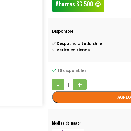
Ahorras
$
6.500
😉
Disponible:
✅
Despacho a todo chile
✅
Retiro en tienda
10 disponibles
-
+
AGREG
Medios de pago: