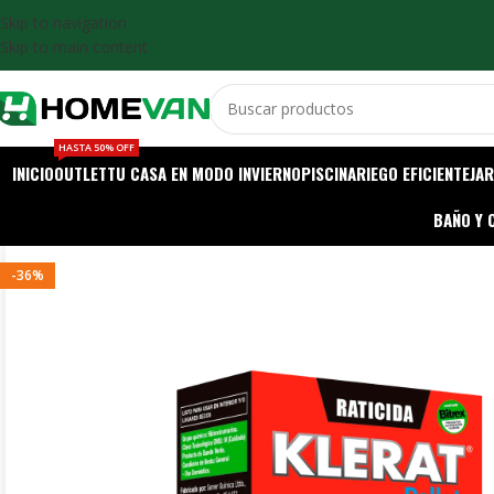
Skip to navigation
Skip to main content
HASTA 50% OFF
INICIO
OUTLET
TU CASA EN MODO INVIERNO
PISCINA
RIEGO EFICIENTE
JAR
BAÑO Y 
-36%