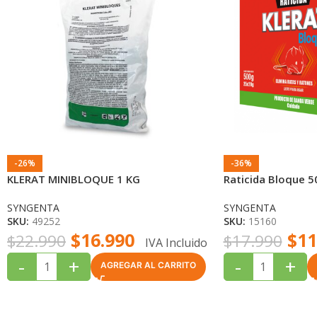
-26%
-36%
KLERAT MINIBLOQUE 1 KG
Raticida Bloque 
SYNGENTA
SYNGENTA
SKU:
49252
SKU:
15160
$
16.990
$
11
$
22.990
$
17.990
IVA Incluido
-
+
-
+
AGREGAR AL CARRITO