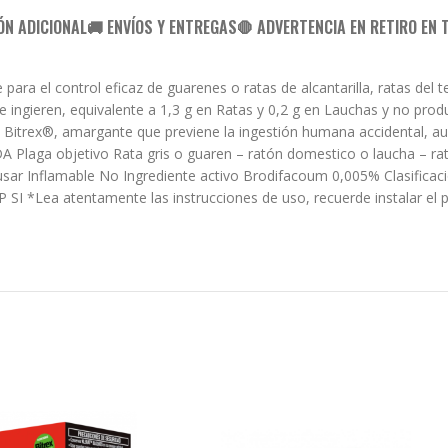
ÓN ADICIONAL
🚚 ENVÍOS Y ENTREGAS
🛑 ADVERTENCIA EN RETIRO EN 
 el control eficaz de guarenes o ratas de alcantarilla, ratas del te
ue ingieren, equivalente a 1,3 g en Ratas y 0,2 g en Lauchas y no pro
ene Bitrex®, amargante que previene la ingestión humana accidental, 
A Plaga objetivo Rata gris o guaren – ratón domestico o laucha – 
 usar Inflamable No Ingrediente activo Brodifacoum 0,005% Clasific
 SI *Lea atentamente las instrucciones de uso, recuerde instalar e