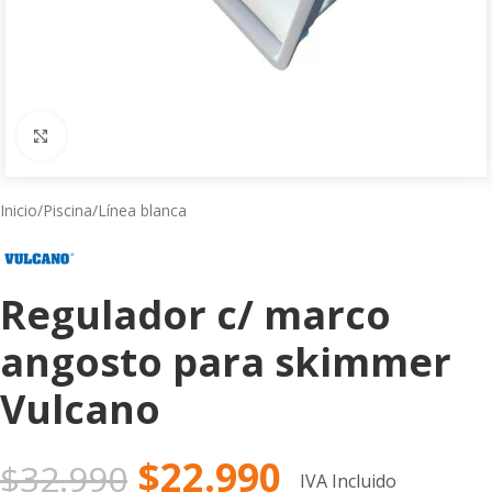
Click to enlarge
Inicio
/
Piscina
/
Línea blanca
Regulador c/ marco
angosto para skimmer
Vulcano
$
22.990
$
32.990
IVA Incluido