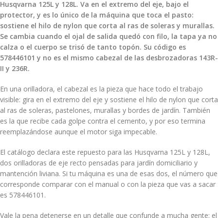
Husqvarna 125L y 128L. Va en el extremo del eje, bajo el
protector, y es lo único de la máquina que toca el pasto:
sostiene el hilo de nylon que corta al ras de soleras y murallas.
Se cambia cuando el ojal de salida quedó con filo, la tapa ya no
calza o el cuerpo se trisó de tanto topón. Su código es
578446101 y no es el mismo cabezal de las desbrozadoras 143R-
II y 236R.
En una orilladora, el cabezal es la pieza que hace todo el trabajo
visible: gira en el extremo del eje y sostiene el hilo de nylon que corta
al ras de soleras, pastelones, murallas y bordes de jardín. También
es la que recibe cada golpe contra el cemento, y por eso termina
reemplazándose aunque el motor siga impecable.
El catálogo declara este repuesto para las Husqvarna 125L y 128L,
dos orilladoras de eje recto pensadas para jardín domiciliario y
mantención liviana. Si tu máquina es una de esas dos, el número que
corresponde comparar con el manual o con la pieza que vas a sacar
es 578446101.
Vale la pena detenerse en un detalle que confunde a mucha gente: el