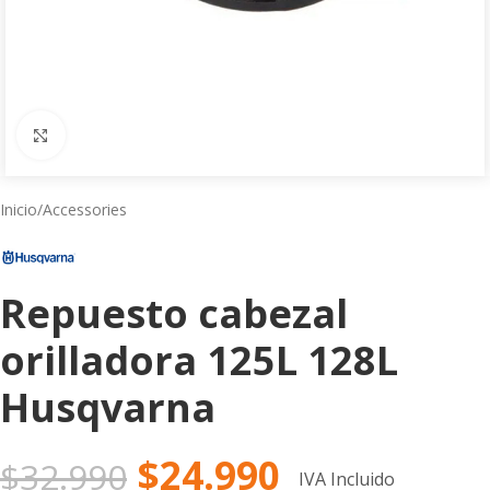
Click to enlarge
Inicio
/
Accessories
Repuesto cabezal
orilladora 125L 128L
Husqvarna
$
24.990
$
32.990
IVA Incluido