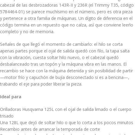
cabezal de las desbrozadoras 143R-II y 236R (el Trimmy T35, código
5784464-01) se parece muchísimo en el número, pero es otra pieza
y pertenece a otra familia de máquinas. Un dígito de diferencia en el
código termina en un repuesto que no calza, así que conviene leerlo
completo y no de memoria.
Señales de que llegó el momento de cambiarlo: el hilo se corta
apenas partes porque el ojal de salida quedó con filo, la tapa salta
con la vibración, cuesta soltar hilo nuevo, o el cabezal quedó
desbalanceado tras un topón y la máquina vibra en las manos. El
recambio se hace con la máquina detenida y sin posibilidad de partir
—motor frío y capuchón de bujía desconectado si es a bencina—,
trabando el eje para poder liberar la pieza.
Ideal para
Orilladoras Husqvarna 125L con el ojal de salida limado o el cuerpo
trisado
Una 128L que dejó de soltar hilo o que lo corta a los pocos minutos
Recambio antes de arrancar la temporada de corte