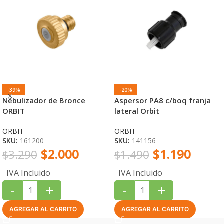
-39%
-20%
Nebulizador de Bronce
Aspersor PA8 c/boq franja
ORBIT
lateral Orbit
ORBIT
ORBIT
SKU:
161200
SKU:
141156
$
2.000
$
1.190
$
3.290
$
1.490
IVA Incluido
IVA Incluido
-
+
-
+
AGREGAR AL CARRITO
AGREGAR AL CARRITO