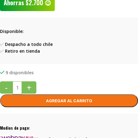
Ahorras
$
2.700
😉
Disponible:
✅
Despacho a todo chile
✅
Retiro en tienda
9 disponibles
-
+
AGREGAR AL CARRITO
Medios de pago: