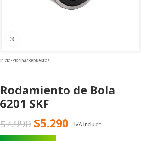
Click to enlarge
Inicio
/
Piscina
/
Repuestos
-
Rodamiento de Bola
6201 SKF
$
5.290
$
7.990
IVA Incluido