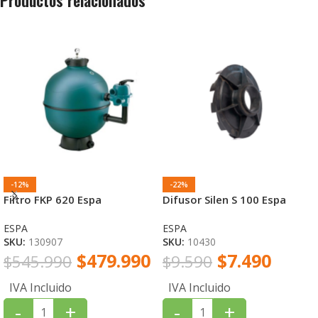
Productos relacionados
-12%
-22%
Filtro FKP 620 Espa
Difusor Silen S 100 Espa
ESPA
ESPA
SKU:
130907
SKU:
10430
$
479.990
$
7.490
$
545.990
$
9.590
IVA Incluido
IVA Incluido
-
+
-
+