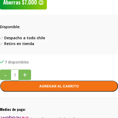
Ahorras
$
7.000
😉
Disponible:
✅
Despacho a todo chile
✅
Retiro en tienda
7 disponibles
-
+
AGREGAR AL CARRITO
Medios de pago: