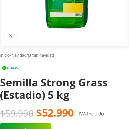
Click to enlarge
Inicio
/
Navidad
/
Jardín navidad
Semilla Strong Grass
(Estadio) 5 kg
$
52.990
$
59.990
IVA Incluido