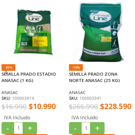
-35%
-14%
SEMILLA PRADO ESTADIO
SEMILLA PRADO ZONA
ANASAC (1 KG)
NORTE ANASAC (25 KG)
ANASAC
ANASAC
SKU:
100003914
SKU:
100003341
$
10.990
$
228.590
$
16.990
$
265.990
IVA Incluido
IVA Incluido
-
+
-
+