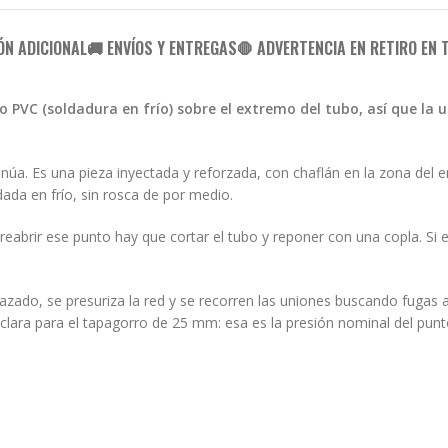
ÓN ADICIONAL
🚚 ENVÍOS Y ENTREGAS
🛑 ADVERTENCIA EN RETIRO EN 
o PVC (soldadura en frío) sobre el extremo del tubo, así que la u
a. Es una pieza inyectada y reforzada, con chaflán en la zona del en
ada en frío, sin rosca de por medio.
reabrir ese punto hay que cortar el tubo y reponer con una copla. Si 
.
trazado, se presuriza la red y se recorren las uniones buscando fugas a
eclara para el tapagorro de 25 mm: esa es la presión nominal del punt