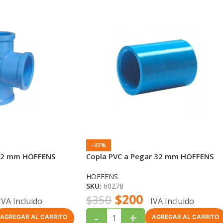
-43%
 32 mm HOFFENS
Copla PVC a Pegar 32 mm HOFFENS
HOFFENS
SKU:
60278
$
200
$
350
IVA Incluido
IVA Incluido
-
+
AGREGAR AL CARRITO
AGREGAR AL CARRITO