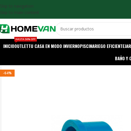
Skip to navigation
Skip to main content
HASTA 50% OFF
INICIO
OUTLET
TU CASA EN MODO INVIERNO
PISCINA
RIEGO EFICIENTE
JAR
BAÑO Y 
-64%