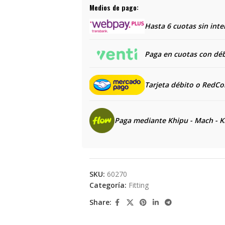
Medios de pago:
Hasta 6 cuotas sin inte
Paga en cuotas con débi
Tarjeta débito o RedC
Paga mediante Khipu - Mach - K
SKU:
60270
Categoría:
Fitting
Share: