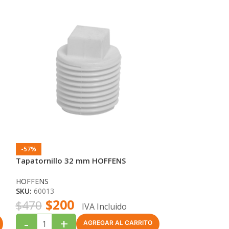
-57%
-53%
Tapatornillo 32 mm HOFFENS
Copla PVC a P
HOFFENS
HOFFENS
SKU:
60013
SKU:
60138
$
200
$
7
$
470
$
1.690
IVA Incluido
-
+
-
+
AGREGAR AL CARRITO