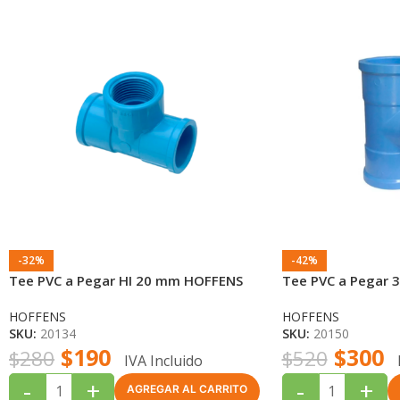
-32%
-42%
Tee PVC a Pegar HI 20 mm HOFFENS
Tee PVC a Pegar
HOFFENS
HOFFENS
SKU:
20134
SKU:
20150
$
190
$
300
$
280
$
520
IVA Incluido
-
+
-
+
AGREGAR AL CARRITO