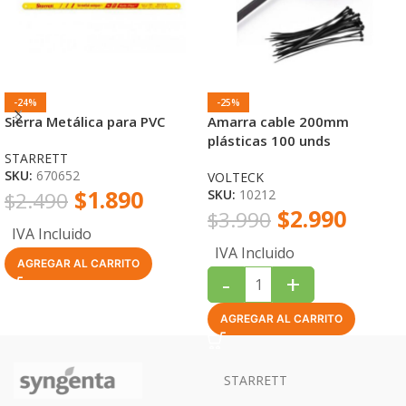
-24%
-25%
Sierra Metálica para PVC
Amarra cable 200mm
plásticas 100 unds
STARRETT
SKU:
670652
VOLTECK
$
1.890
SKU:
10212
$
2.490
$
2.990
$
3.990
IVA Incluido
IVA Incluido
AGREGAR AL CARRITO
-
+
AGREGAR AL CARRITO