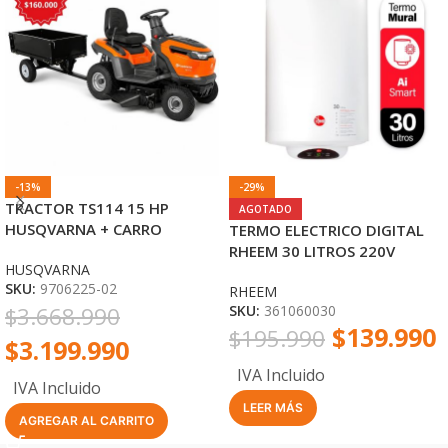
-13%
-29%
TRACTOR TS114 15 HP
AGOTADO
HUSQVARNA + CARRO
TERMO ELECTRICO DIGITAL
TRACTOR METÁLICO
RHEEM 30 LITROS 220V
HUSQVARNA
1,5KW MURAL
SKU:
9706225-02
RHEEM
$
3.668.990
SKU:
361060030
$
139.990
$
195.990
$
3.199.990
IVA Incluido
IVA Incluido
LEER MÁS
AGREGAR AL CARRITO