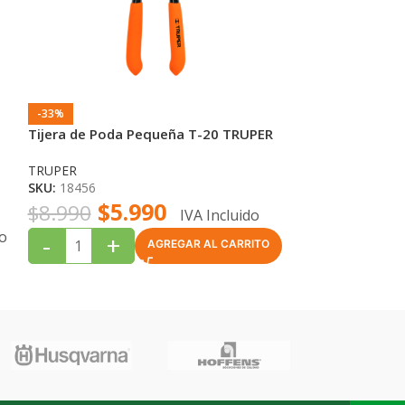
-33%
-38%
Tijera de Poda Pequeña T-20 TRUPER
Tijera de poda
TRUPER
TRUPER
SKU:
18456
SKU:
JARA01018
$
5.990
$
$
8.990
$
12.990
IVA Incluido
do
-
+
-
+
AGREGAR AL CARRITO