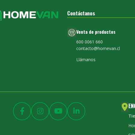
Contáctanos
Venta de productos
600 0061 660
contacto@homevan.cl
Llámanos
EN
Ti
Hor