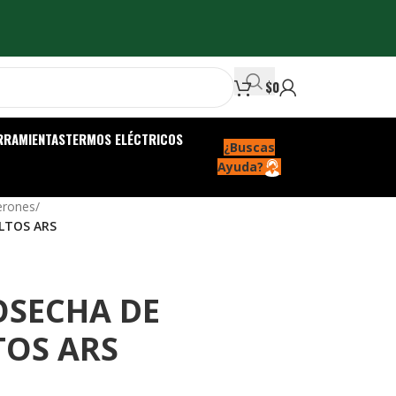
$
0
RRAMIENTAS
TERMOS ELÉCTRICOS
¿Buscas
Ayuda?
jerones
/
ALTOS ARS
OSECHA DE
TOS ARS