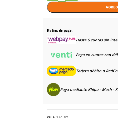
AGREG
Medios de pago:
Hasta 6 cuotas sin inte
Paga en cuotas con débi
Tarjeta débito o RedC
Paga mediante Khipu - Mach - K
SKU:
310-RT