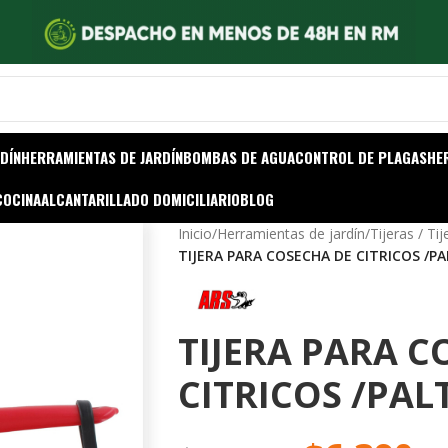
DÍN
HERRAMIENTAS DE JARDÍN
BOMBAS DE AGUA
CONTROL DE PLAGAS
HE
COCINA
ALCANTARILLADO DOMICILIARIO
BLOG
Inicio
/
Herramientas de jardín
/
Tijeras / Ti
TIJERA PARA COSECHA DE CITRICOS /P
TIJERA PARA C
CITRICOS /PAL