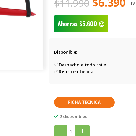
$
6.390
$
11.990
IV
Ahorras
$
5.600
😉
Disponible:
✅
Despacho a todo chile
✅
Retiro en tienda
2 disponibles
-
+