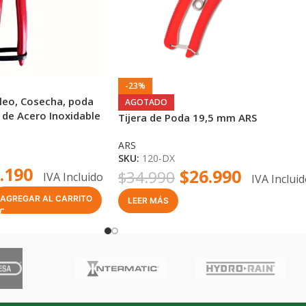
-23%
aleo, Cosecha, poda
AGOTADO
 de Acero Inoxidable
Tijera de Poda 19,5 mm ARS
ARS
SKU:
120-DX
.190
$
26.990
$
34.990
IVA Incluido
IVA Inclui
AGREGAR AL CARRITO
LEER MÁS