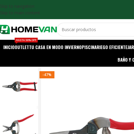
Skip to navigation
Skip to main content
HASTA 50% OFF
INICIO
OUTLET
TU CASA EN MODO INVIERNO
PISCINA
RIEGO EFICIENTE
JAR
BAÑO Y 
-47%