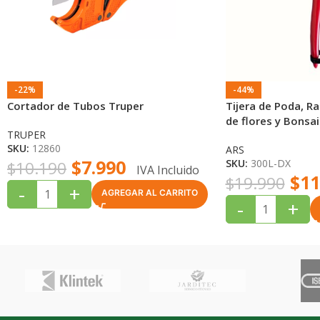
-22%
-44%
Cortador de Tubos Truper
Tijera de Poda, R
de flores y Bonsai
TRUPER
ARS
SKU:
12860
ARS
$
7.990
SKU:
300L-DX
$
10.190
IVA Incluido
$
11
$
19.990
-
+
AGREGAR AL CARRITO
-
+