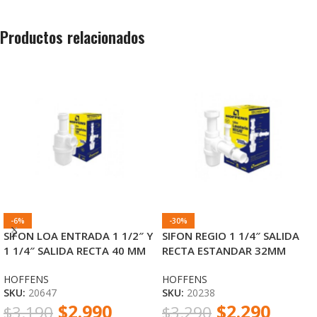
Productos relacionados
-6%
-30%
SIFON LOA ENTRADA 1 1/2″ Y
SIFON REGIO 1 1/4″ SALIDA
1 1/4″ SALIDA RECTA 40 MM
RECTA ESTANDAR 32MM
HOFFENS
HOFFENS
HOFFENS
HOFFENS
SKU:
20647
SKU:
20238
$
2.990
$
2.290
$
3.190
$
3.290