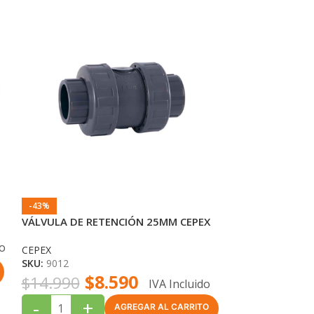
-43%
-47%
VÁLVULA DE RETENCIÓN 25MM CEPEX
Terminal Cepex
1.1/2″ PN-16
do
CEPEX
SKU:
9012
CEPEX
$
8.590
SKU:
32599
$
14.990
IVA Incluido
$
7
$
1.490
-
+
AGREGAR AL CARRITO