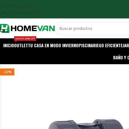
Skip to navigation
Skip to main content
HASTA 50% OFF
INICIO
OUTLET
TU CASA EN MODO INVIERNO
PISCINA
RIEGO EFICIENTE
JAR
BAÑO Y 
-22%