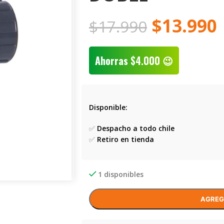
$
13.990
$
17.990
Ahorras
$
4.000
😉
Disponible:
✅
Despacho a todo chile
✅
Retiro en tienda
1 disponibles
AGREG