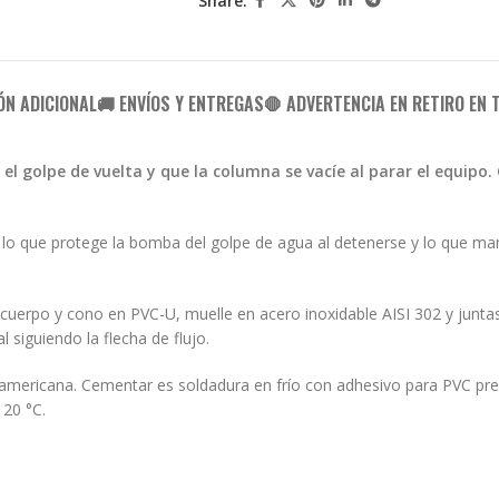
Share:
ÓN ADICIONAL
🚚 ENVÍOS Y ENTREGAS
🛑 ADVERTENCIA EN RETIRO EN 
 golpe de vuelta y que la columna se vacíe al parar el equipo. 
 lo que protege la bomba del golpe de agua al detenerse y lo que ma
 cuerpo y cono en PVC-U, muelle en acero inoxidable AISI 302 y jun
l siguiendo la flecha de flujo.
ericana. Cementar es soldadura en frío con adhesivo para PVC presi
 20 °C.