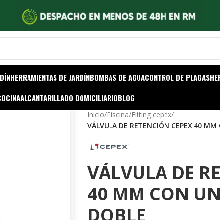
DÍN
HERRAMIENTAS DE JARDÍN
BOMBAS DE AGUA
CONTROL DE PLAGAS
HE
COCINA
ALCANTARILLADO DOMICILIARIO
BLOG
Inicio
/
Piscina
/
Fitting cepex
/
VÁLVULA DE RETENCIÓN CEPEX 40 MM
VÁLVULA DE R
40 MM CON U
DOBLE