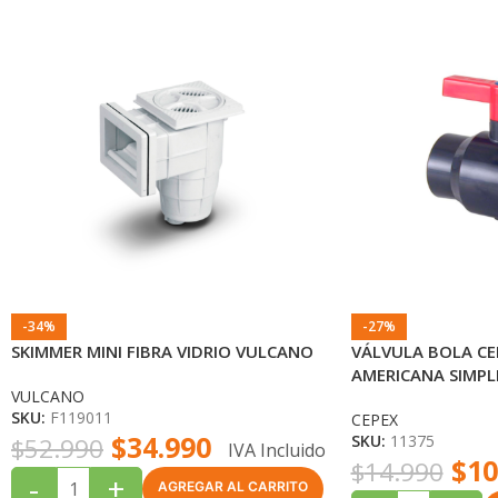
-34%
-27%
SKIMMER MINI FIBRA VIDRIO VULCANO
VÁLVULA BOLA CE
AMERICANA SIMPL
VULCANO
SKU:
F119011
CEPEX
$
34.990
SKU:
11375
$
52.990
IVA Incluido
$
10
$
14.990
-
+
AGREGAR AL CARRITO