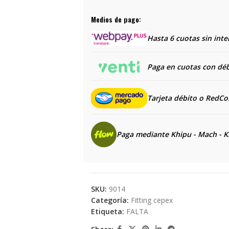
Medios de pago:
Hasta 6 cuotas sin inte
Paga en cuotas con débi
Tarjeta débito o RedC
Paga mediante Khipu - Mach - K
SKU:
9014
Categoría:
Fitting cepex
Etiqueta:
FALTA