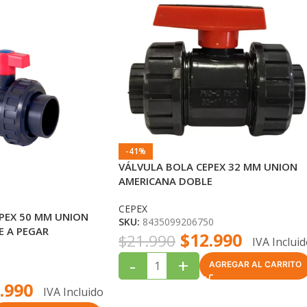
-41%
VÁLVULA BOLA CEPEX 32 MM UNION
AMERICANA DOBLE
CEPEX
PEX 50 MM UNION
SKU:
8435099206750
E A PEGAR
$
12.990
$
21.990
IVA Inclui
-
+
AGREGAR AL CARRITO
.990
IVA Incluido