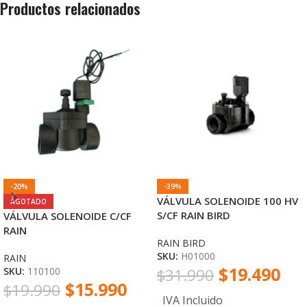
Productos relacionados
-20%
-39%
VÁLVULA SOLENOIDE 100 HV
AGOTADO
S/CF RAIN BIRD
VÁLVULA SOLENOIDE C/CF
RAIN
RAIN BIRD
SKU:
H01000
RAIN
$
19.490
SKU:
110100
$
31.990
$
15.990
$
19.990
IVA Incluido