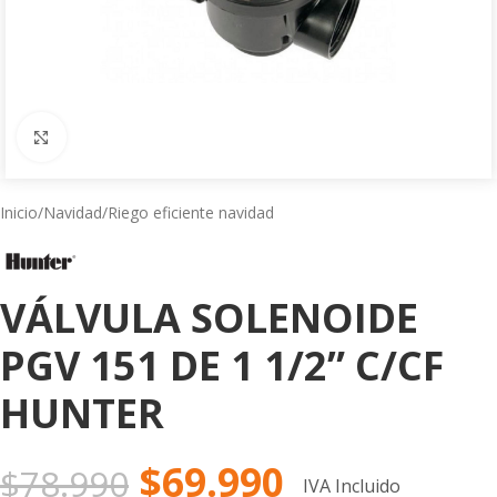
Click to enlarge
Inicio
/
Navidad
/
Riego eficiente navidad
VÁLVULA SOLENOIDE
PGV 151 DE 1 1/2” C/CF
HUNTER
$
69.990
$
78.990
IVA Incluido