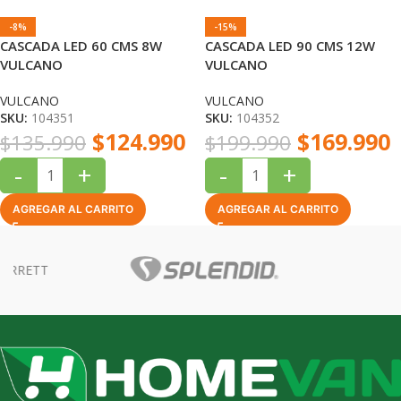
-8%
-15%
CASCADA LED 60 CMS 8W
CASCADA LED 90 CMS 12W
VULCANO
VULCANO
VULCANO
VULCANO
SKU:
104351
SKU:
104352
$
124.990
$
169.990
$
135.990
$
199.990
-
+
-
+
AGREGAR AL CARRITO
AGREGAR AL CARRITO