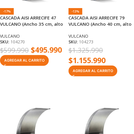
-17%
-13%
CASCADA AISI ARRECIFE 47
CASCADA AISI ARRECIFE 79
VULCANO (Ancho 35 cm, alto
VULCANO (Ancho 40 cm, alto
47 cm) RM 1 1/2″
79 cm) RM 1 1/2″
VULCANO
VULCANO
SKU:
104270
SKU:
104273
$
495.990
$
599.990
$
1.325.990
$
1.155.990
AGREGAR AL CARRITO
AGREGAR AL CARRITO