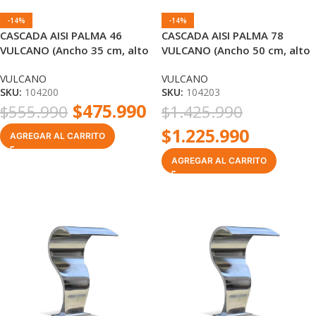
-14%
-14%
CASCADA AISI PALMA 46
CASCADA AISI PALMA 78
VULCANO (Ancho 35 cm, alto
VULCANO (Ancho 50 cm, alto
46 cm) RM 1 1/2″
78 cm) RM 1 1/2″
VULCANO
VULCANO
SKU:
104200
SKU:
104203
$
475.990
$
555.990
$
1.425.990
$
1.225.990
AGREGAR AL CARRITO
AGREGAR AL CARRITO