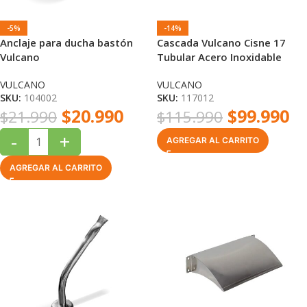
-5%
-14%
Anclaje para ducha bastón
Cascada Vulcano Cisne 17
Vulcano
Tubular Acero Inoxidable
Boquilla Plana 17 cm
VULCANO
VULCANO
SKU:
104002
SKU:
117012
$
20.990
$
99.990
$
21.990
$
115.990
-
+
AGREGAR AL CARRITO
AGREGAR AL CARRITO