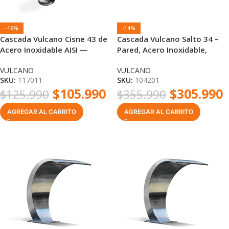
-16%
-14%
Cascada Vulcano Cisne 43 de
Cascada Vulcano Salto 34 –
Acero Inoxidable AISI —
Pared, Acero Inoxidable,
Tubular de Pared 43 cm con
Lámina de Agua 34 cm
VULCANO
VULCANO
Boquilla Plana
SKU:
117011
SKU:
104201
$
105.990
$
305.990
$
125.990
$
355.990
AGREGAR AL CARRITO
AGREGAR AL CARRITO