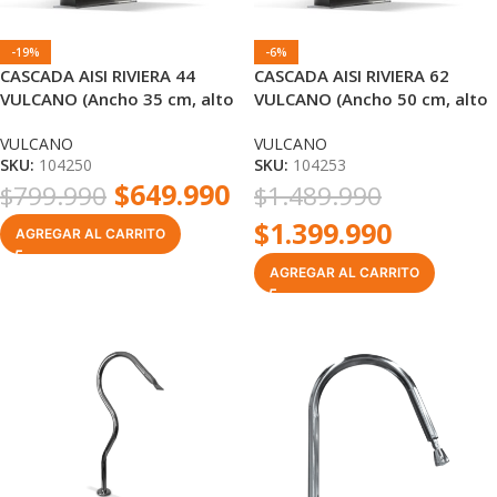
-19%
-6%
CASCADA AISI RIVIERA 44
CASCADA AISI RIVIERA 62
VULCANO (Ancho 35 cm, alto
VULCANO (Ancho 50 cm, alto
44 cm) RM 1 1/2″
62 cm) RM 1 1/2″
VULCANO
VULCANO
SKU:
104250
SKU:
104253
$
649.990
$
799.990
$
1.489.990
$
1.399.990
AGREGAR AL CARRITO
AGREGAR AL CARRITO