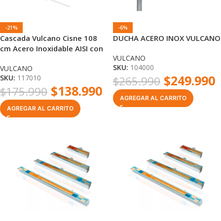
-21%
-6%
Cascada Vulcano Cisne 108
DUCHA ACERO INOX VULCANO
cm Acero Inoxidable AISI con
VULCANO
Boquilla Plana para Piscina
SKU:
104000
VULCANO
$
249.990
SKU:
117010
$
265.990
$
138.990
$
175.990
AGREGAR AL CARRITO
AGREGAR AL CARRITO