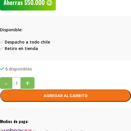
Ahorras
$
50.000
😉
Disponible:
✅
Despacho a todo chile
✅
Retiro en tienda
6 disponibles
-
+
AGREGAR AL CARRITO
Medios de pago: