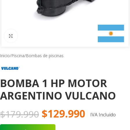
Click to enlarge
Inicio
/
Piscina
/
Bombas de piscinas
BOMBA 1 HP MOTOR
ARGENTINO VULCANO
$
129.990
$
179.990
IVA Incluido