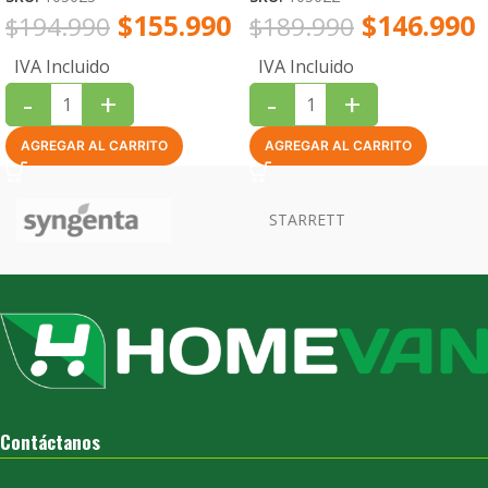
$
155.990
$
146.990
$
194.990
$
189.990
IVA Incluido
IVA Incluido
-
+
-
+
AGREGAR AL CARRITO
AGREGAR AL CARRITO
Contáctanos