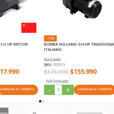
-11%
1/2 HP MOTOR
BOMBA VULCANO 3/4 HP TRADICIONA
ITALIANO
VULCANO
SKU:
105015
17.990
$
155.990
$
175.990
IVA Incluido
-
+
AGREGAR AL CARRITO
AGREGAR AL CARRITO