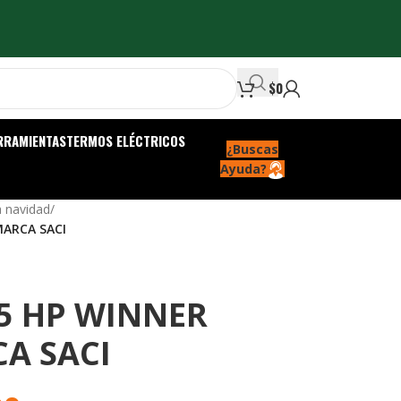
$
0
RRAMIENTAS
TERMOS ELÉCTRICOS
¿Buscas
Ayuda?
a navidad
/
MARCA SACI
.5 HP WINNER
A SACI