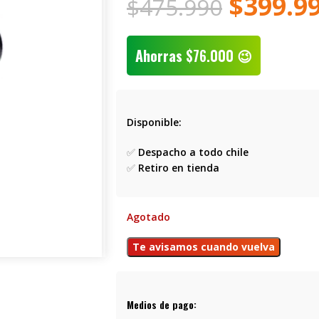
$
399.9
$
475.990
Ahorras
$
76.000
😉
Disponible:
✅
Despacho a todo chile
✅
Retiro en tienda
Agotado
Medios de pago: