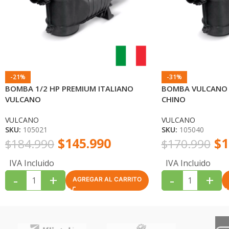
-21%
-31%
BOMBA 1/2 HP PREMIUM ITALIANO
BOMBA VULCANO 
VULCANO
CHINO
VULCANO
VULCANO
SKU:
105021
SKU:
105040
$
145.990
$
1
$
184.990
$
170.990
IVA Incluido
IVA Incluido
-
+
-
+
AGREGAR AL CARRITO