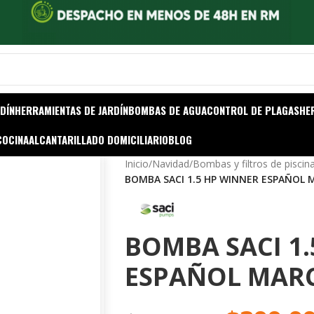
DÍN
HERRAMIENTAS DE JARDÍN
BOMBAS DE AGUA
CONTROL DE PLAGAS
HE
COCINA
ALCANTARILLADO DOMICILIARIO
BLOG
Inicio
/
Navidad
/
Bombas y filtros de piscin
BOMBA SACI 1.5 HP WINNER ESPAÑOL 
BOMBA SACI 1
ESPAÑOL MARC