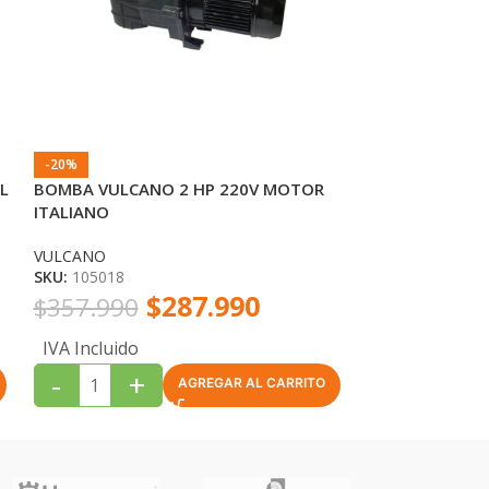
-20%
-12%
L
BOMBA VULCANO 2 HP 220V MOTOR
BOMBA ESPA SIL
ITALIANO
ESPA
SKU:
203146
VULCANO
SKU:
105018
$
295.990
$
287.990
$
357.990
IVA Incluido
IVA Incluido
-
+
-
+
AGREGAR AL CARRITO