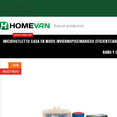
Skip to navigation
Skip to main content
HASTA 50% OFF
INICIO
OUTLET
TU CASA EN MODO INVIERNO
PISCINA
RIEGO EFICIENTE
JAR
BAÑO Y 
-16%
AGOTADO