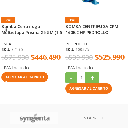
-22%
-12%
Bomba Centrífuga
BOMBA CENTRIFUGA CPM
Multietapa Prisma 25 5M (1,5
160B 2HP PEDROLLO
HP) ESPA
ESPA
PEDROLLO
SKU:
97196
SKU:
100375
$
446.490
$
525.990
$
575.990
$
599.990
IVA Incluido
IVA Incluido
-
+
AGREGAR AL CARRITO
AGREGAR AL CARRITO