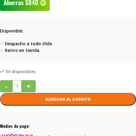
Ahorras
$
840
😉
Disponible:
✅
Despacho a todo chile
✅
Retiro en tienda
54 disponibles
-
+
AGREGAR AL CARRITO
Medios de pago: