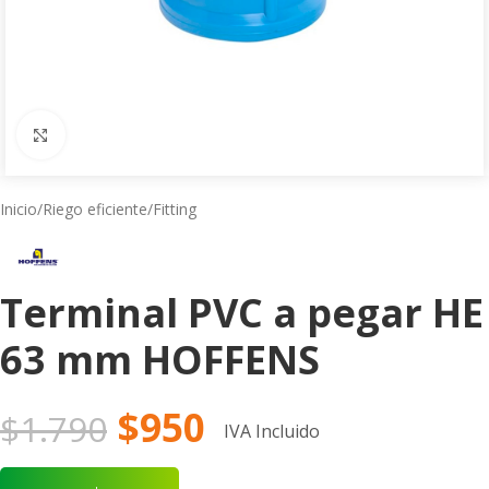
Click to enlarge
Inicio
/
Riego eficiente
/
Fitting
Terminal PVC a pegar HE
63 mm HOFFENS
$
950
$
1.790
IVA Incluido