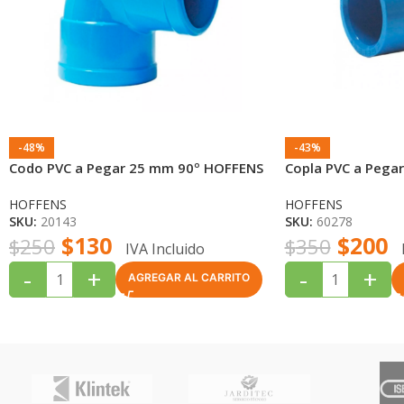
-48%
-43%
Codo PVC a Pegar 25 mm 90º HOFFENS
Copla PVC a Pega
HOFFENS
HOFFENS
SKU:
20143
SKU:
60278
$
130
$
200
$
250
$
350
IVA Incluido
-
+
-
+
AGREGAR AL CARRITO