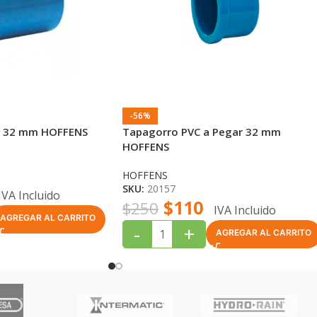
-56%
r 32 mm HOFFENS
Tapagorro PVC a Pegar 32 mm
HOFFENS
HOFFENS
SKU:
20157
IVA Incluido
$
110
$
250
IVA Incluido
AGREGAR AL CARRITO
-
+
AGREGAR AL CARRITO