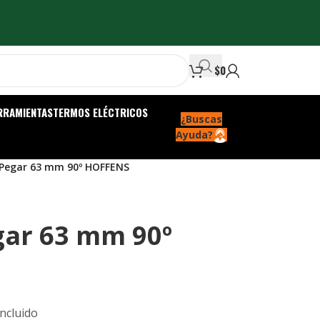
$
0
RRAMIENTAS
TERMOS ELÉCTRICOS
¿Buscas
Ayuda?
 Pegar 63 mm 90º HOFFENS
gar 63 mm 90º
Incluido