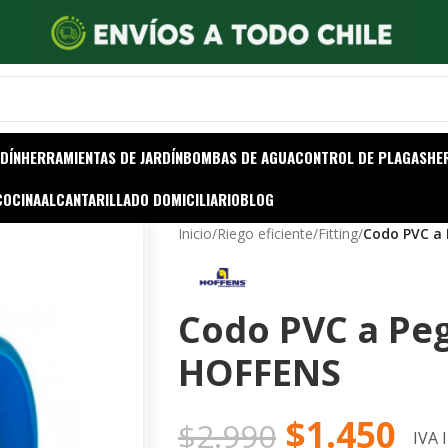
DÍN
HERRAMIENTAS DE JARDÍN
BOMBAS DE AGUA
CONTROL DE PLAGAS
HE
COCINA
ALCANTARILLADO DOMICILIARIO
BLOG
Inicio
/
Riego eficiente
/
Fitting
/
Codo PVC a
Codo PVC a Pe
HOFFENS
$
1.450
$
2.990
IVA 