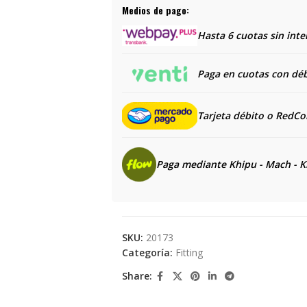
Medios de pago:
Hasta 6 cuotas sin inte
Paga en cuotas con débi
Tarjeta débito o RedC
Paga mediante Khipu - Mach - K
SKU:
20173
Categoría:
Fitting
Share: