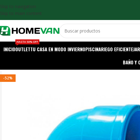
Skip to navigation
Skip to main content
HASTA 50% OFF
INICIO
OUTLET
TU CASA EN MODO INVIERNO
PISCINA
RIEGO EFICIENTE
JAR
BAÑO Y 
-52%