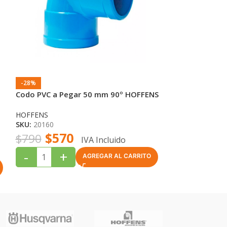
-28%
-22%
Codo PVC a Pegar 50 mm 90º HOFFENS
Copla PVC a P
HOFFENS
HOFFENS
SKU:
20160
SKU:
20170
$
570
$
46
$
790
$
590
IVA Incluido
-
+
-
+
AGREGAR AL CARRITO