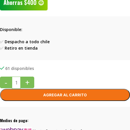
Ahorras
$
400
😉
Disponible:
✅
Despacho a todo chile
✅
Retiro en tienda
61 disponibles
-
+
AGREGAR AL CARRITO
Medios de pago: