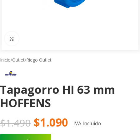
Click to enlarge
Inicio
/
Outlet
/
Riego Outlet
Tapagorro HI 63 mm
HOFFENS
$
1.090
$
1.490
IVA Incluido