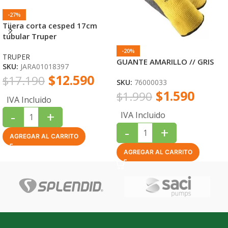
-27%
Tijera corta cesped 17cm
tubular Truper
-20%
TRUPER
GUANTE AMARILLO // GRIS
SKU:
JARA01018397
$
12.590
$
17.190
SKU:
76000033
$
1.590
$
1.990
IVA Incluido
-
+
IVA Incluido
-
+
AGREGAR AL CARRITO
AGREGAR AL CARRITO