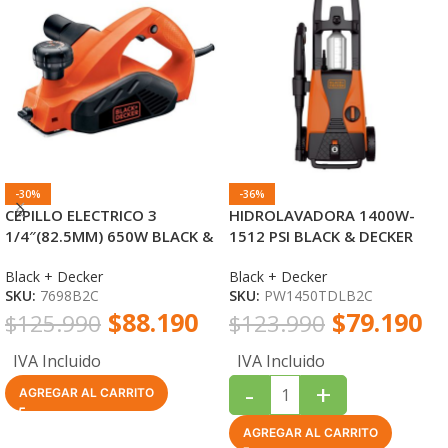
-30%
-36%
CEPILLO ELECTRICO 3
HIDROLAVADORA 1400W-
1/4″(82.5MM) 650W BLACK &
1512 PSI BLACK & DECKER
DECKER
Black + Decker
Black + Decker
SKU:
7698B2C
SKU:
PW1450TDLB2C
$
88.190
$
79.190
$
125.990
$
123.990
IVA Incluido
IVA Incluido
-
+
AGREGAR AL CARRITO
AGREGAR AL CARRITO