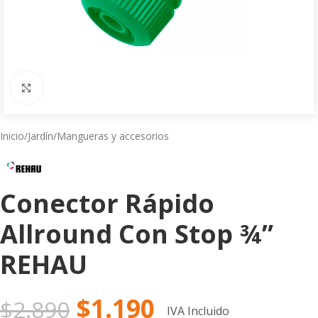
Click to enlarge
Inicio
/
Jardín
/
Mangueras y accesorios
Conector Rápido
Allround Con Stop ¾”
REHAU
$
1.190
$
2.890
IVA Incluido