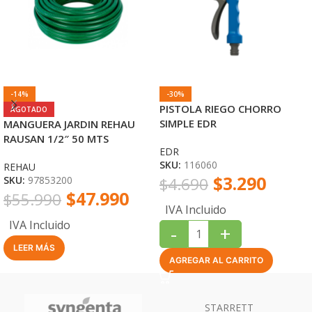
-14%
-30%
PISTOLA RIEGO CHORRO
AGOTADO
SIMPLE EDR
MANGUERA JARDIN REHAU
RAUSAN 1/2″ 50 MTS
EDR
SKU:
116060
REHAU
$
3.290
SKU:
97853200
$
4.690
$
47.990
$
55.990
IVA Incluido
IVA Incluido
-
+
LEER MÁS
AGREGAR AL CARRITO