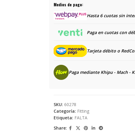
Medios de pago:
Hasta 6 cuotas sin inte
Paga en cuotas con débi
Tarjeta débito o RedC
Paga mediante Khipu - Mach - K
SKU:
60278
Categoría:
Fitting
Etiqueta:
FALTA
Share: