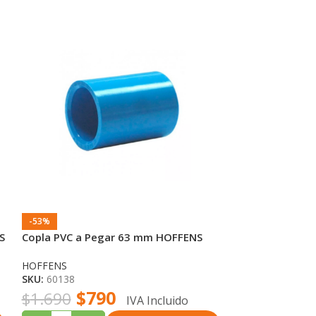
-53%
-39%
S
Copla PVC a Pegar 63 mm HOFFENS
Copla Soldar 
HOFFENS
HOFFENS
SKU:
60138
SKU:
50674
$
790
$
1
$
1.690
$
2.590
IVA Incluido