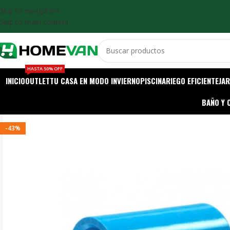
Skip to navigation
Skip to main content
HASTA 50% OFF
INICIO
OUTLET
TU CASA EN MODO INVIERNO
PISCINA
RIEGO EFICIENTE
JAR
BAÑO Y 
-43%