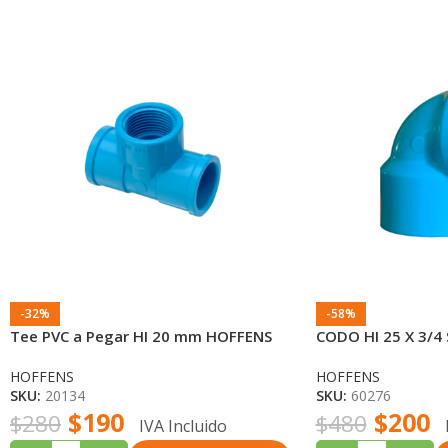
-32%
-58%
Tee PVC a Pegar HI 20 mm HOFFENS
CODO HI 25 X 3/
HOFFENS
HOFFENS
SKU:
20134
SKU:
60276
$
190
$
200
$
280
$
480
IVA Incluido