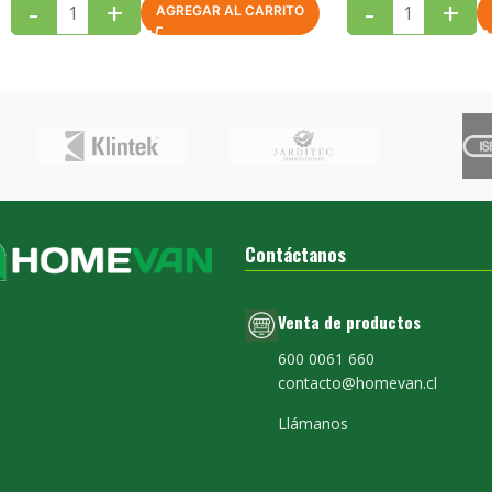
-
+
-
+
AGREGAR AL CARRITO
Contáctanos
Venta de productos
600 0061 660
contacto@homevan.cl
Llámanos