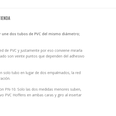
TIENDA
 y une dos tubos de PVC del mismo diámetro;
red de PVC y justamente por eso conviene mirarla
azado son veinte puntos que dependen del adhesivo
 un solo tubo en lugar de dos empalmados, la red
ración.
son PN-10. Solo las dos medidas menores suben,
ivo PVC Hoffens en ambas caras y giro al insertar