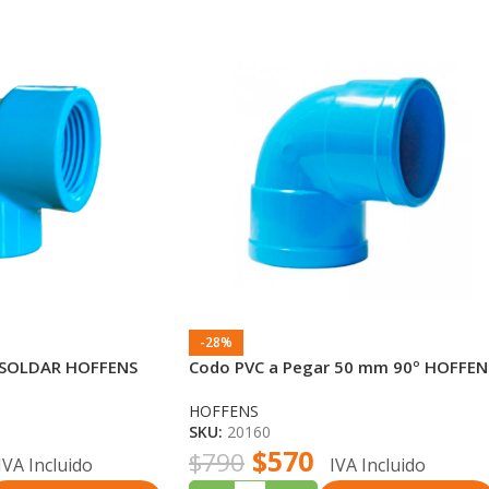
-28%
4 SOLDAR HOFFENS
Codo PVC a Pegar 50 mm 90º HOFFEN
HOFFENS
SKU:
20160
$
570
$
790
IVA Incluido
IVA Incluido