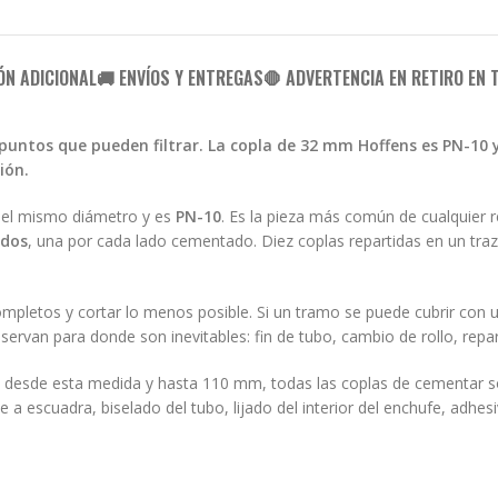
ÓN ADICIONAL
🚚 ENVÍOS Y ENTREGAS
🛑 ADVERTENCIA EN RETIRO EN 
puntos que pueden filtrar. La copla de 32 mm Hoffens es PN-10
ión.
del mismo diámetro y es
PN-10
. Es la pieza más común de cualquier 
 dos
, una por cada lado cementado. Diez coplas repartidas en un tr
completos y cortar lo menos posible. Si un tramo se puede cubrir con
eservan para donde son inevitables: fin de tubo, cambio de rollo, repa
: desde esta medida y hasta 110 mm, todas las coplas de cementar 
 escuadra, biselado del tubo, lijado del interior del enchufe, adhes