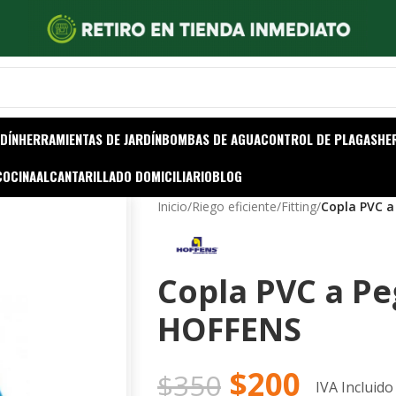
DÍN
HERRAMIENTAS DE JARDÍN
BOMBAS DE AGUA
CONTROL DE PLAGAS
HE
COCINA
ALCANTARILLADO DOMICILIARIO
BLOG
Inicio
/
Riego eficiente
/
Fitting
/
Copla PVC 
Copla PVC a P
HOFFENS
$
200
$
350
IVA Incluido