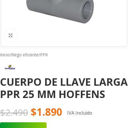
Click to enlarge
Inicio
/
Riego eficiente
/
PPR
CUERPO DE LLAVE LARGA
PPR 25 MM HOFFENS
$
1.890
$
2.490
IVA Incluido