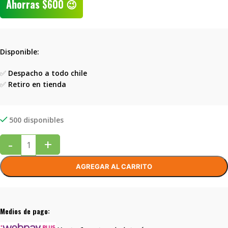
Ahorras
$
600
😉
Disponible:
✅
Despacho a todo chile
✅
Retiro en tienda
500 disponibles
-
+
AGREGAR AL CARRITO
Medios de pago: