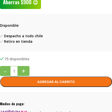
Ahorras
$
900
😉
Disponible:
✅
Despacho a todo chile
✅
Retiro en tienda
75 disponibles
-
+
AGREGAR AL CARRITO
Medios de pago: