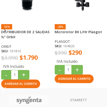
-55%
-26%
DISTRIBUIDOR DE 2 SALIDAS
Microrotor 80 L/Hr Plasgot
½” Orbit
PLASGOT
SKU:
164820
ORBIT
$
290
SKU:
161810
$
390
$
1.790
$
3.990
IVA Incluido
IVA Incluido
-
+
-
+
AGREGAR AL CARRITO
AGREGAR AL CARRITO