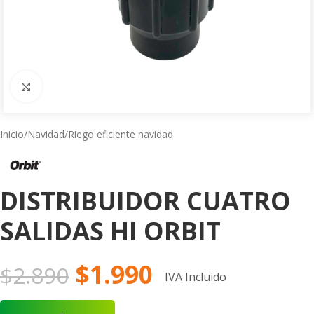
Click to enlarge
Inicio
/
Navidad
/
Riego eficiente navidad
DISTRIBUIDOR CUATRO
SALIDAS HI ORBIT
$
1.990
$
2.890
IVA Incluido