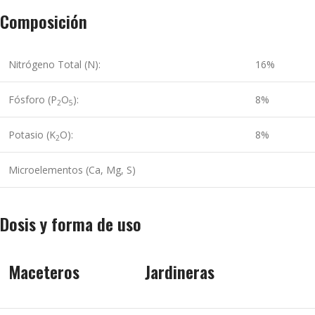
Composición
Nitrógeno Total (N):
16%
Fósforo (P
O
):
8%
2
5
Potasio (K
O):
8%
2
Microelementos (Ca, Mg, S)
Dosis y forma de uso
Maceteros
Jardineras