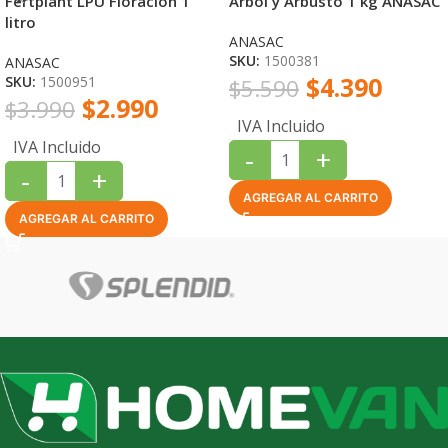
Fertplant LPU Floración 1
Árbol y Arbusto 1 kg ANASAC
litro
ANASAC
SKU:
1500381
ANASAC
$
4.390
SKU:
1500951
$
5.590
$
2.990
$
3.990
IVA Incluido
IVA Incluido
-
+
-
+
AGREGAR AL CARRITO
AGREGAR AL CARRITO