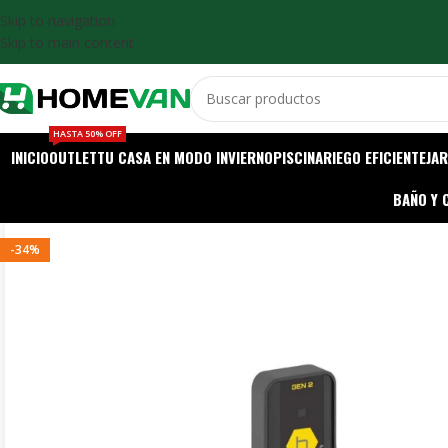
Skip to navigation
Skip to main content
HASTA 50% OFF
INICIO
OUTLET
TU CASA EN MODO INVIERNO
PISCINA
RIEGO EFICIENTE
JAR
BAÑO Y 
-34%