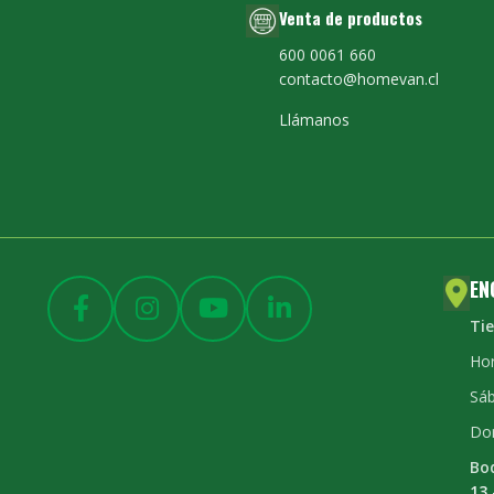
Venta de productos
600 0061 660
contacto@homevan.cl
Llámanos
EN
Ti
Hor
Sáb
Do
Bo
13 