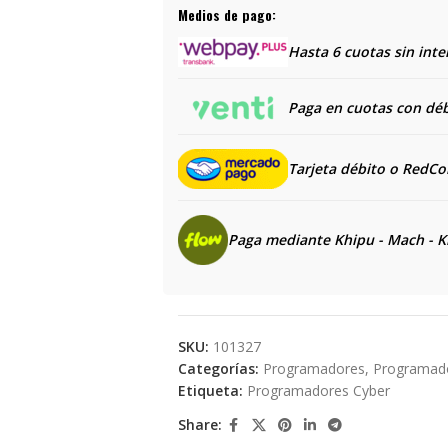
Medios de pago:
Hasta 6 cuotas sin inte
Paga en cuotas con débi
Tarjeta débito o RedC
Paga mediante Khipu - Mach - K
SKU:
101327
Categorías:
Programadores
,
Programado
Etiqueta:
Programadores Cyber
Share: