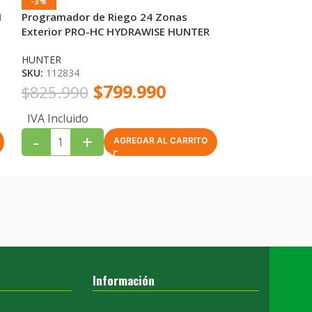
-3%
-11%
I
Programador de Riego 24 Zonas
PROGRAMADOR 
Exterior PRO-HC HYDRAWISE HUNTER
EXTERIOR EASY
HUNTER
ORBIT
SKU:
112834
SKU:
101009
$
799.990
$
825.990
$
145.990
IVA Incluido
IVA Incluido
-
+
-
+
AGREGAR AL CARRITO
Información