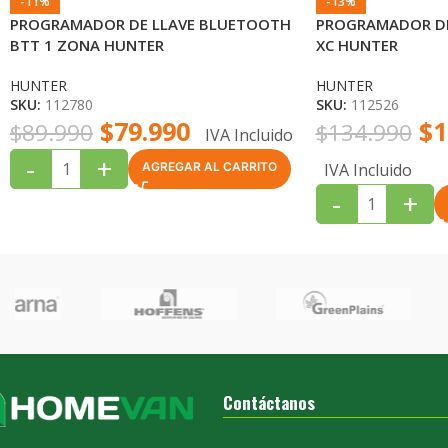
-11%
-13%
PROGRAMADOR DE LLAVE BLUETOOTH
PROGRAMADOR DE
BTT 1 ZONA HUNTER
XC HUNTER
HUNTER
HUNTER
SKU:
112780
SKU:
112526
$
79.990
$
1
$
89.990
$
134.990
IVA Incluido
-
+
IVA Incluido
AGREGAR AL CARRITO
-
+
Contáctanos