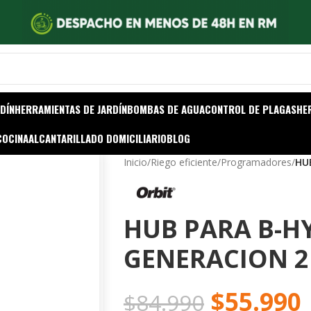
DÍN
HERRAMIENTAS DE JARDÍN
BOMBAS DE AGUA
CONTROL DE PLAGAS
HE
COCINA
ALCANTARILLADO DOMICILIARIO
BLOG
Inicio
/
Riego eficiente
/
Programadores
/
HU
HUB PARA B-H
GENERACION 2
$
55.990
$
84.990