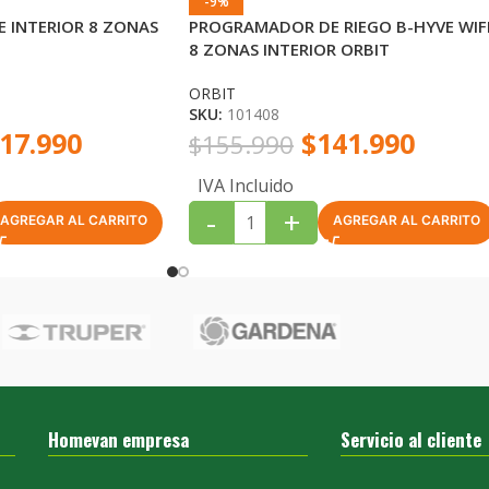
-9%
 INTERIOR 8 ZONAS
PROGRAMADOR DE RIEGO B-HYVE WIF
8 ZONAS INTERIOR ORBIT
ORBIT
SKU:
101408
17.990
$
141.990
$
155.990
IVA Incluido
-
+
AGREGAR AL CARRITO
AGREGAR AL CARRITO
Homevan empresa
Servicio al cliente