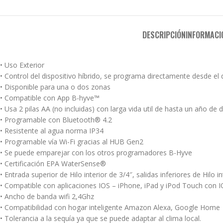
DESCRIPCIÓN
INFORMACI
• Uso Exterior
• Control del dispositivo híbrido, se programa directamente desde el
• Disponible para una o dos zonas
• Compatible con App B-hyve™
• Usa 2 pilas AA (no incluidas) con larga vida util de hasta un año de 
• Programable con Bluetooth® 4.2
• Resistente al agua norma IP34
• Programable vía Wi-Fi gracias al HUB Gen2
• Se puede emparejar con los otros programadores B-Hyve
• Certificación EPA WaterSense®
• Entrada superior de Hilo interior de 3/4″, salidas inferiores de Hilo i
• Compatible con aplicaciones IOS – iPhone, iPad y iPod Touch con IOS
• Ancho de banda wifi 2,4Ghz
• Compatibilidad con hogar inteligente Amazon Alexa, Google Home
• Tolerancia a la sequía ya que se puede adaptar al clima local.