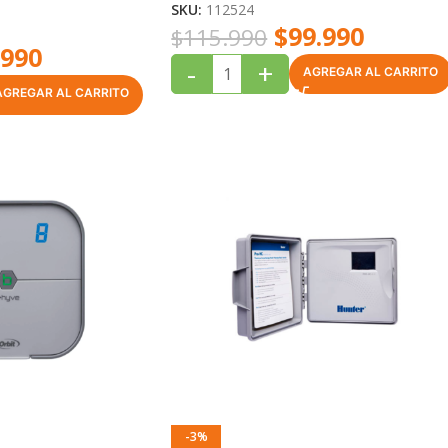
SKU:
112524
$
99.990
$
115.990
.990
-
+
AGREGAR AL CARRITO
AGREGAR AL CARRITO
-3%