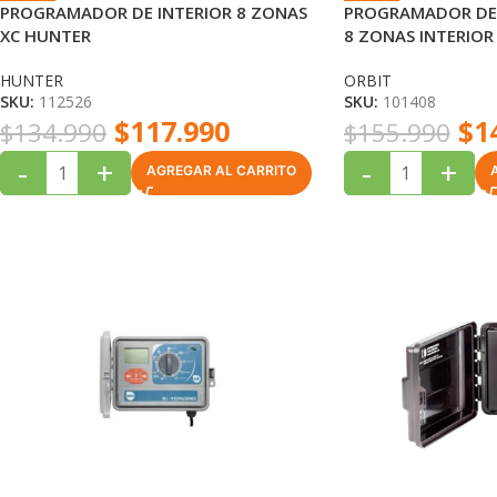
PROGRAMADOR DE INTERIOR 8 ZONAS
PROGRAMADOR DE 
XC HUNTER
8 ZONAS INTERIOR
HUNTER
ORBIT
SKU:
112526
SKU:
101408
$
117.990
$
1
$
134.990
$
155.990
-
+
-
+
AGREGAR AL CARRITO