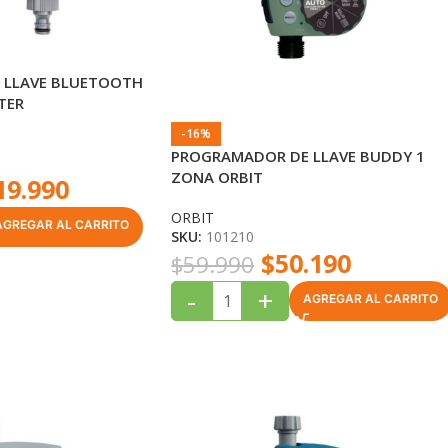
 LLAVE BLUETOOTH
TER
-16%
PROGRAMADOR DE LLAVE BUDDY 1
ZONA ORBIT
19.990
ORBIT
AGREGAR AL CARRITO
SKU:
101210
$
50.190
$
59.990
-
+
AGREGAR AL CARRITO