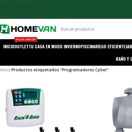
Skip to navigation
Skip to main content
HASTA 50% OFF
INICIO
OUTLET
TU CASA EN MODO INVIERNO
PISCINA
RIEGO EFICIENTE
JAR
BAÑO Y 
Inicio
/
Productos etiquetados “Programadores Cyber”