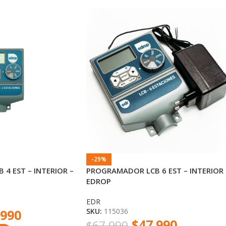
-29%
4 EST – INTERIOR –
PROGRAMADOR LCB 6 EST – INTERIOR 
EDROP
EDR
.990
SKU:
115036
$
47.990
$
67.990