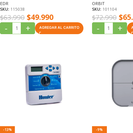
EDR
ORBIT
SKU:
115038
SKU:
101104
$
49.990
$
65
$
63.990
$
72.990
-
+
-
+
AGREGAR AL CARRITO
-13%
-9%