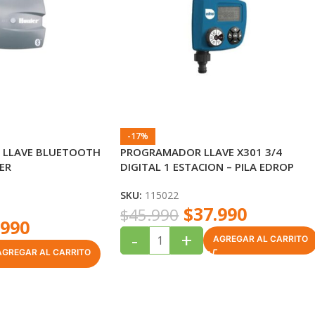
-17%
 LLAVE BLUETOOTH
PROGRAMADOR LLAVE X301 3/4
ER
DIGITAL 1 ESTACION – PILA EDROP
SKU:
115022
$
37.990
$
45.990
.990
-
+
AGREGAR AL CARRITO
AGREGAR AL CARRITO