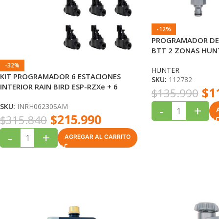
-12%
PROGRAMADOR DE
BTT 2 ZONAS HUN
-32%
HUNTER
KIT PROGRAMADOR 6 ESTACIONES
SKU:
112782
INTERIOR RAIN BIRD ESP-RZXe + 6
$
1
$
135.990
VALVULAS RAIN BIRD 100HVF CON
-
+
SKU:
INRH06230SAM
CONTROL DE FLUJO
$
215.990
$
315.840
-
+
AGREGAR AL CARRITO