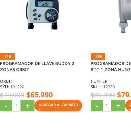
-18%
-11%
PROGRAMADOR DE LLAVE BUDDY 2
PROGRAMADOR DE
ZONAS ORBIT
BTT 1 ZONA HUNT
ORBIT
HUNTER
SKU:
101220
SKU:
112780
$
65.990
$
79
$
79.990
$
89.990
-
+
-
+
AGREGAR AL CARRITO