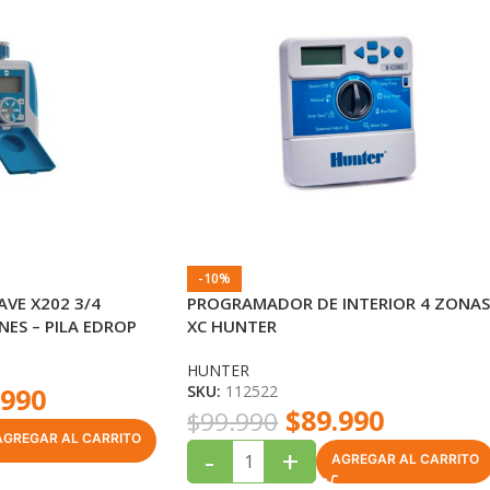
-10%
VE X202 3/4
PROGRAMADOR DE INTERIOR 4 ZONA
NES – PILA EDROP
XC HUNTER
HUNTER
.990
SKU:
112522
$
89.990
$
99.990
AGREGAR AL CARRITO
-
+
AGREGAR AL CARRITO