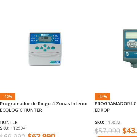
-10%
-24%
Programador de Riego 4 Zonas Interior
PROGRAMADOR LCB 
ECOLOGIC HUNTER
EDROP
HUNTER
SKU:
115032
SKU:
112504
$
43
$
57.990
$
62.990
$
69.990