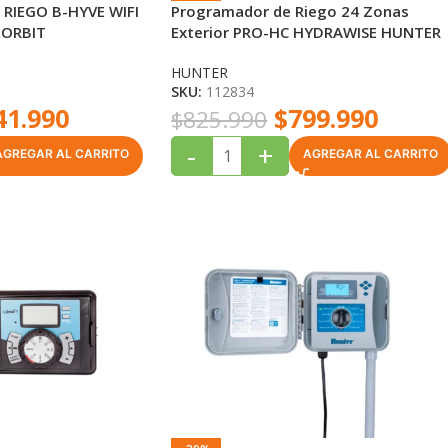
RIEGO B-HYVE WIFI
Programador de Riego 24 Zonas
 ORBIT
Exterior PRO-HC HYDRAWISE HUNTER
HUNTER
SKU:
112834
41.990
$
799.990
$
825.990
-
+
AGREGAR AL CARRITO
AGREGAR AL CARRITO