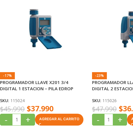
-17%
-23%
PROGRAMADOR LLAVE X201 3/4
PROGRAMADOR LLA
DIGITAL 1 ESTACION – PILA EDROP
DIGITAL 2 ESTACIO
SKU:
115024
SKU:
115026
$
37.990
$
36
$
45.990
$
47.990
-
+
-
+
AGREGAR AL CARRITO