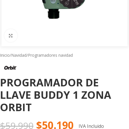
Click to enlarge
Inicio
/
Navidad
/
Programadores navidad
PROGRAMADOR DE
LLAVE BUDDY 1 ZONA
ORBIT
$
50.190
$
59.990
IVA Incluido