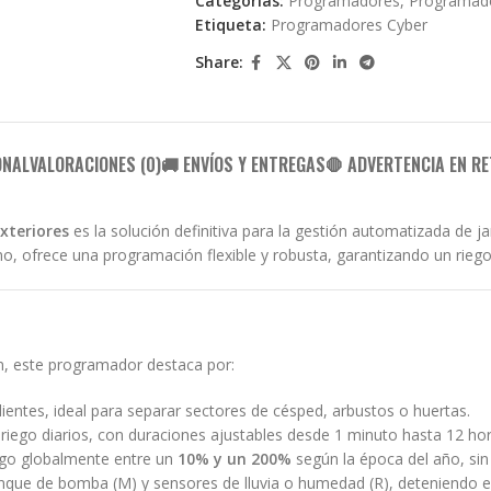
Categorías:
Programadores
,
Programado
Etiqueta:
Programadores Cyber
Share:
ONAL
VALORACIONES (0)
🚚 ENVÍOS Y ENTREGAS
🛑 ADVERTENCIA EN RE
xteriores
es la solución definitiva para la gestión automatizada de j
, ofrece una programación flexible y robusta, garantizando un riego
n, este programador destaca por:
ntes, ideal para separar sectores de césped, arbustos o huertas.
riego diarios, con duraciones ajustables desde 1 minuto hasta 12 ho
ego globalmente entre un
10% y un 200%
según la época del año, si
nque de bomba (M) y sensores de lluvia o humedad (R), deteniendo 