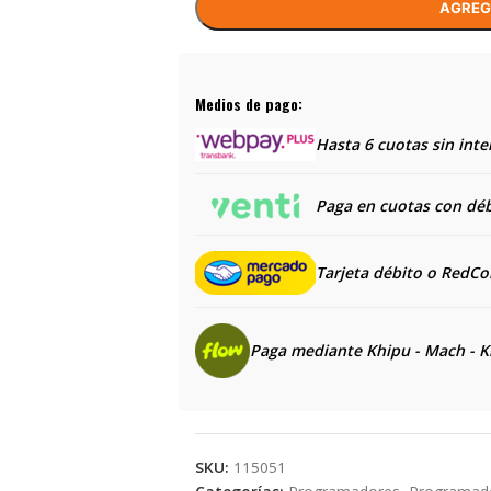
AGREG
Medios de pago:
Hasta 6 cuotas sin inte
Paga en cuotas con débi
Tarjeta débito o RedC
Paga mediante Khipu - Mach - K
SKU:
115051