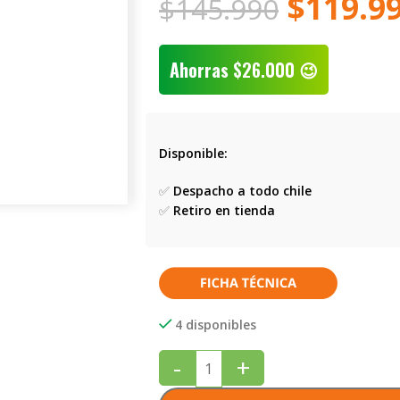
$
119.9
$
145.990
Ahorras
$
26.000
😉
Disponible:
✅
Despacho a todo chile
✅
Retiro en tienda
4 disponibles
-
+