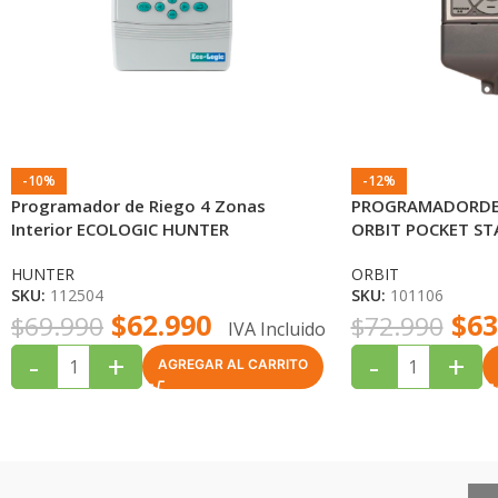
-10%
-12%
Programador de Riego 4 Zonas
PROGRAMADORDE 
Interior ECOLOGIC HUNTER
ORBIT POCKET ST
HUNTER
ORBIT
SKU:
112504
SKU:
101106
$
62.990
$
63
$
69.990
$
72.990
IVA Incluido
-
+
-
+
AGREGAR AL CARRITO