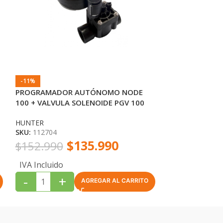
-11%
-15%
PROGRAMADOR AUTÓNOMO NODE
Programador 
100 + VALVULA SOLENOIDE PGV 100
HUNTER
HUNTER
HUNTER
SKU:
112704
SKU:
112706
$
135.990
$
152.990
$
205.990
IVA Incluido
IVA Incluido
-
+
-
+
AGREGAR AL CARRITO