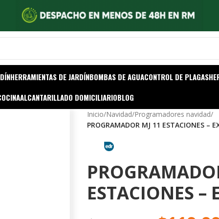
DÍN
HERRAMIENTAS DE JARDÍN
BOMBAS DE AGUA
CONTROL DE PLAGAS
HE
COCINA
ALCANTARILLADO DOMICILIARIO
BLOG
Inicio
/
Navidad
/
Programadores navidad
/
PROGRAMADOR MJ 11 ESTACIONES – E
PROGRAMADOR
ESTACIONES – 