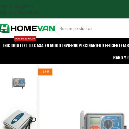
Skip to navigation
Skip to main content
HASTA 50% OFF
INICIO
OUTLET
TU CASA EN MODO INVIERNO
PISCINA
RIEGO EFICIENTE
JAR
BAÑO Y 
-18%