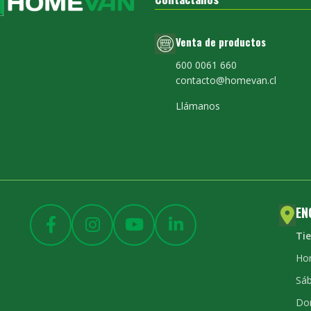
Venta de productos
600 0061 660
contacto@homevan.cl
Llámanos
EN
Ti
Hor
Sáb
Do