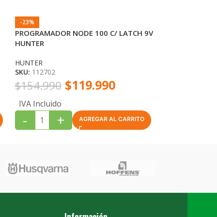
-23%
-19%
PROGRAMADOR NODE 100 C/ LATCH 9V
NODE 100 CON
HUNTER
VÁLVULA CON 
HUNTER
HUNTER
SKU:
112702
SKU:
112718
$
119.990
$
154.990
$
166.690
IVA Incluido
IVA Incluido
-
+
-
+
AGREGAR AL CARRITO
Información