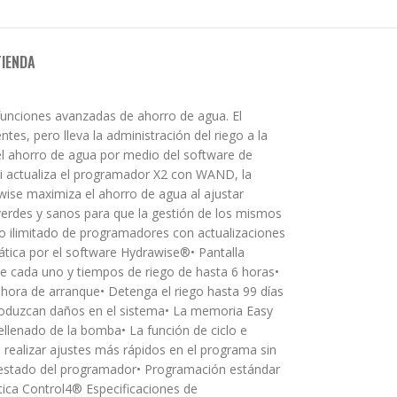
TIENDA
unciones avanzadas de ahorro de agua. El
es, pero lleva la administración del riego a la
el ahorro de agua por medio del software de
Si actualiza el programador X2 con WAND, la
awise maximiza el ahorro de agua al ajustar
verdes y sanos para que la gestión de los mismos
o ilimitado de programadores con actualizaciones
tica por el software Hydrawise®• Pantalla
ue cada uno y tiempos de riego de hasta 6 horas•
hora de arranque• Detenga el riego hasta 99 días
 produzcan daños en el sistema• La memoria Easy
ellenado de la bomba• La función de ciclo e
e realizar ajustes más rápidos en el programa sin
el estado del programador• Programación estándar
ica Control4® Especificaciones de