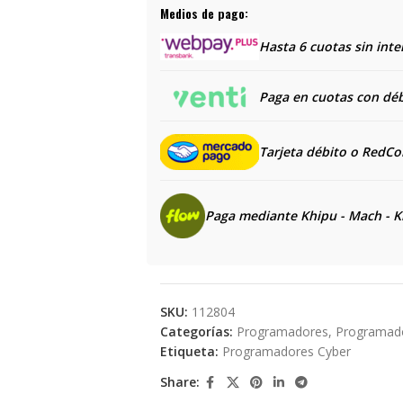
Medios de pago:
Hasta 6 cuotas sin inte
Paga en cuotas con débi
Tarjeta débito o RedC
Paga mediante Khipu - Mach - K
SKU:
112804
Categorías:
Programadores
,
Programado
Etiqueta:
Programadores Cyber
Share: