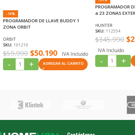
PROGRAMADOR DE
a 23 ZONAS EXTE
-16%
PROGRAMADOR DE LLAVE BUDDY 1
HUNTER
ZONA ORBIT
SKU:
112554
$
2
$
345.990
ORBIT
SKU:
101210
IVA Incluido
$
50.190
$
59.990
IVA Incluido
-
+
-
+
AGREGAR AL CARRITO
Contáctanos