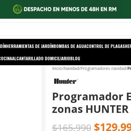
DÍN
HERRAMIENTAS DE JARDÍN
BOMBAS DE AGUA
CONTROL DE PLAGAS
HE
COCINA
ALCANTARILLADO DOMICILIARIO
BLOG
Inicio
/
Navidad
/
Programadores navidad
/
P
Programador Ex
zonas HUNTER
$
129.9
$
165.990