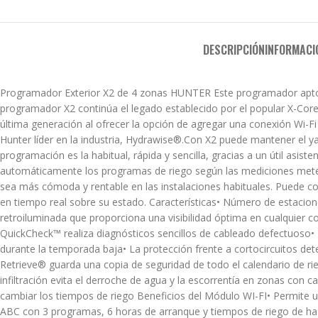
DESCRIPCIÓN
INFORMACI
Programador Exterior X2 de 4 zonas HUNTER Este programador apto p
programador X2 continúa el legado establecido por el popular X-Core®
última generación al ofrecer la opción de agregar una conexión Wi-F
Hunter líder en la industria, Hydrawise®.Con X2 puede mantener el y
programación es la habitual, rápida y sencilla, gracias a un útil asi
automáticamente los programas de riego según las mediciones meteor
sea más cómoda y rentable en las instalaciones habituales. Puede c
en tiempo real sobre su estado. Características• Número de estacio
retroiluminada que proporciona una visibilidad óptima en cualquier c
QuickCheck™ realiza diagnósticos sencillos de cableado defectuoso•
durante la temporada baja• La protección frente a cortocircuitos de
Retrieve® guarda una copia de seguridad de todo el calendario de rieg
infiltración evita el derroche de agua y la escorrentía en zonas con
cambiar los tiempos de riego Beneficios del Módulo WI-FI• Permite u
ABC con 3 programas, 6 horas de arranque y tiempos de riego de ha