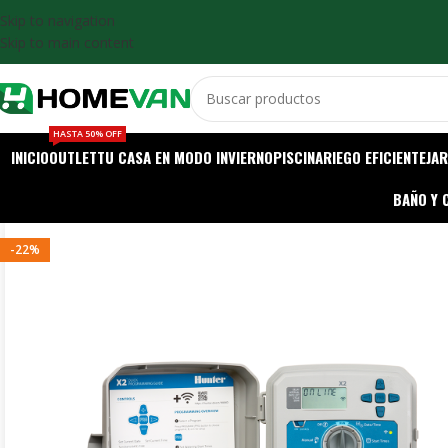
Skip to navigation
Skip to main content
HASTA 50% OFF
INICIO
OUTLET
TU CASA EN MODO INVIERNO
PISCINA
RIEGO EFICIENTE
JAR
BAÑO Y 
-22%