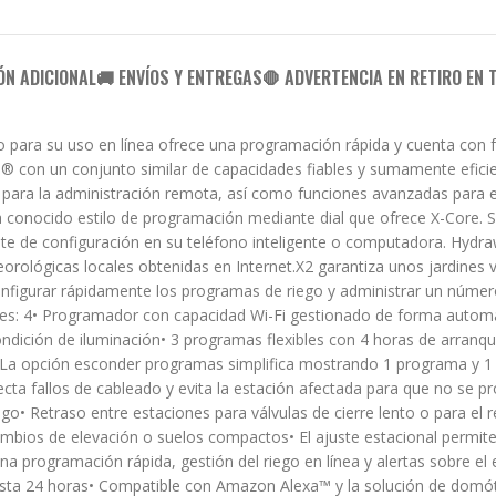
ÓN ADICIONAL
🚚 ENVÍOS Y ENTREGAS
🛑 ADVERTENCIA EN RETIRO EN 
ara su uso en línea ofrece una programación rápida y cuenta con f
 con un conjunto similar de capacidades fiables y sumamente eficient
i para la administración remota, así como funciones avanzadas para 
a conocido estilo de programación mediante dial que ofrece X-Core. 
stente de configuración en su teléfono inteligente o computadora. Hydr
ológicas locales obtenidas en Internet.X2 garantiza unos jardines 
onfigurar rápidamente los programas de riego y administrar un númer
nes: 4• Programador con capacidad Wi-Fi gestionado de forma automá
ondición de iluminación• 3 programas flexibles con 4 horas de arranq
 La opción esconder programas simplifica mostrando 1 programa y 1 
tecta fallos de cableado y evita la estación afectada para que no se
o• Retraso entre estaciones para válvulas de cierre lento o para el r
 cambios de elevación o suelos compactos• El ajuste estacional permit
na programación rápida, gestión del riego en línea y alertas sobre 
sta 24 horas• Compatible con Amazon Alexa™ y la solución de domót