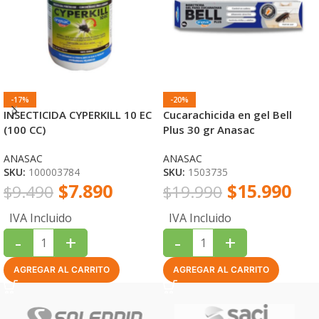
-17%
-20%
INSECTICIDA CYPERKILL 10 EC
Cucarachicida en gel Bell
(100 CC)
Plus 30 gr Anasac
ANASAC
ANASAC
SKU:
100003784
SKU:
1503735
$
7.890
$
15.990
$
9.490
$
19.990
IVA Incluido
IVA Incluido
-
+
-
+
AGREGAR AL CARRITO
AGREGAR AL CARRITO