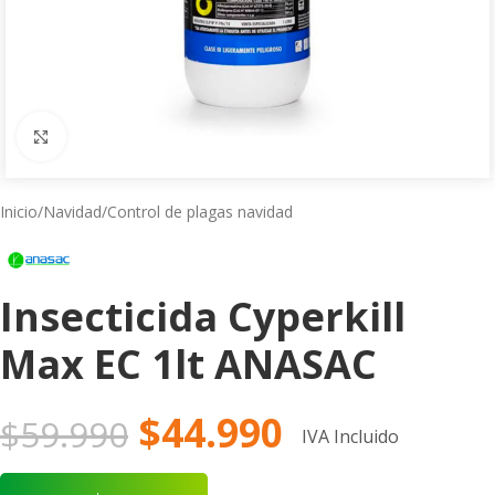
Click to enlarge
Inicio
/
Navidad
/
Control de plagas navidad
Insecticida Cyperkill
Max EC 1lt ANASAC
$
44.990
$
59.990
IVA Incluido