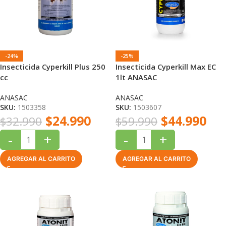
-24%
-25%
Insecticida Cyperkill Plus 250
Insecticida Cyperkill Max EC
cc
1lt ANASAC
ANASAC
ANASAC
SKU:
1503358
SKU:
1503607
$
24.990
$
44.990
$
32.990
$
59.990
-
+
-
+
AGREGAR AL CARRITO
AGREGAR AL CARRITO