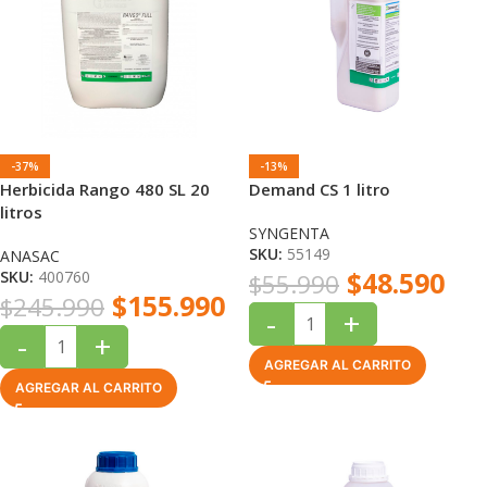
-37%
-13%
Herbicida Rango 480 SL 20
Demand CS 1 litro
litros
SYNGENTA
SKU:
55149
ANASAC
$
48.590
SKU:
400760
$
55.990
$
155.990
$
245.990
-
+
-
+
AGREGAR AL CARRITO
AGREGAR AL CARRITO