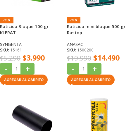
-25%
-28%
Raticida Bloque 100 gr
Raticida mini bloque 500 gr
KLERAT
Rastop
SYNGENTA
ANASAC
SKU:
15161
SKU:
1500200
$
3.990
$
14.490
$
5.290
$
19.990
-
+
-
+
AGREGAR AL CARRITO
AGREGAR AL CARRITO