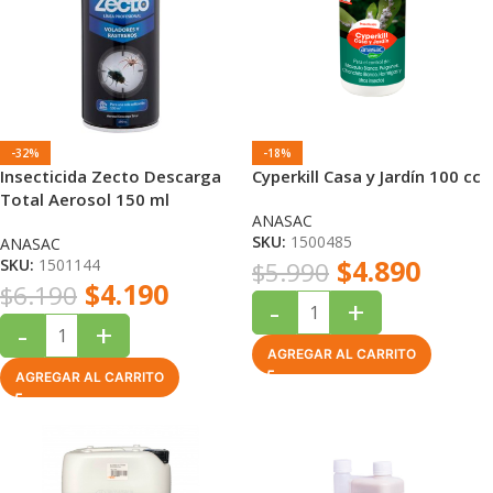
-32%
-18%
Insecticida Zecto Descarga
Cyperkill Casa y Jardín 100 cc
Total Aerosol 150 ml
ANASAC
SKU:
1500485
ANASAC
$
4.890
SKU:
1501144
$
5.990
$
4.190
$
6.190
-
+
-
+
AGREGAR AL CARRITO
AGREGAR AL CARRITO