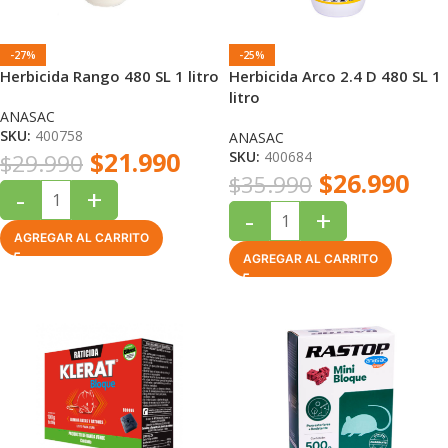
-27%
-25%
Herbicida Rango 480 SL 1 litro
Herbicida Arco 2.4 D 480 SL 1
litro
ANASAC
SKU:
400758
ANASAC
$
21.990
SKU:
400684
$
29.990
$
26.990
$
35.990
-
+
-
+
AGREGAR AL CARRITO
AGREGAR AL CARRITO