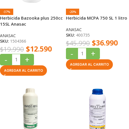
-37%
-20%
Herbicida Bazooka plus 250cc
Herbicida MCPA 750 SL 1 litro
15SL Anasac
ANASAC
SKU:
400735
ANASAC
$
36.990
SKU:
1504366
$
45.990
$
12.590
$
19.990
-
+
-
+
AGREGAR AL CARRITO
AGREGAR AL CARRITO