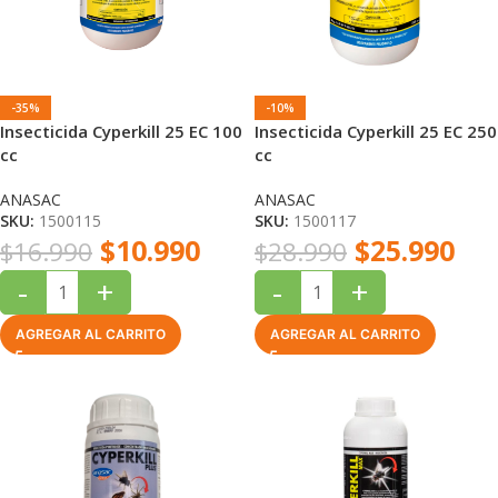
-35%
-10%
Insecticida Cyperkill 25 EC 100
Insecticida Cyperkill 25 EC 250
cc
cc
ANASAC
ANASAC
SKU:
1500115
SKU:
1500117
$
10.990
$
25.990
$
16.990
$
28.990
-
+
-
+
AGREGAR AL CARRITO
AGREGAR AL CARRITO