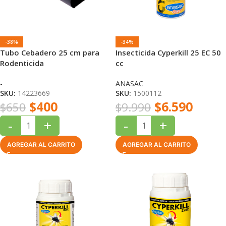
-38%
-34%
Tubo Cebadero 25 cm para
Insecticida Cyperkill 25 EC 50
Rodenticida
cc
-
ANASAC
SKU:
14223669
SKU:
1500112
$
400
$
6.590
$
650
$
9.990
-
+
-
+
AGREGAR AL CARRITO
AGREGAR AL CARRITO