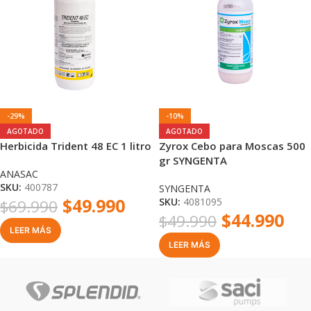
-29%
-10%
AGOTADO
AGOTADO
Herbicida Trident 48 EC 1 litro
Zyrox Cebo para Moscas 500
gr SYNGENTA
ANASAC
SKU:
400787
SYNGENTA
$
49.990
SKU:
4081095
$
69.990
$
44.990
$
49.990
LEER MÁS
LEER MÁS