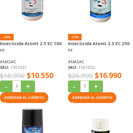
-44%
-37%
Insecticida Atonit 2.5 EC 100
Insecticida Atonit 2.5 EC 250
cc
cc
ANASAC
ANASAC
SKU:
1501031
SKU:
1501032
$
10.550
$
16.990
$
18.990
$
26.990
-
+
-
+
AGREGAR AL CARRITO
AGREGAR AL CARRITO