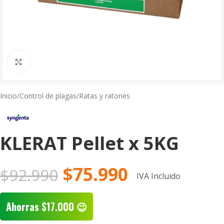
Click to enlarge
Inicio
/
Control de plagas
/
Ratas y ratones
KLERAT Pellet x 5KG
$
75.990
$
92.990
IVA Incluido
Ahorras
$
17.000
😉