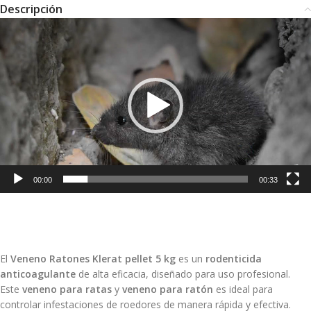
Descripción
Reproductor
de
Video
00:00
00:33
El
Veneno Ratones Klerat pellet 5 kg
es un
rodenticida
anticoagulante
de alta eficacia, diseñado para uso profesional.
Este
veneno para ratas
y
veneno para ratón
es ideal para
controlar infestaciones de roedores de manera rápida y efectiva.