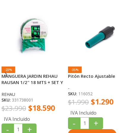
-23%
-35%
MANGUERA JARDIN REHAU
Pitón Recto Ajustable
RAUSAN 1/2″ 18 MTS + SET Y
-
SOPORTE
SKU:
116052
REHAU
$
1.290
SKU:
331738001
$
1.990
$
18.590
$
23.990
IVA Incluido
IVA Incluido
-
+
-
+