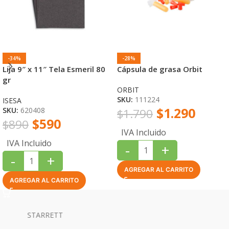
-34%
-28%
Lija 9″ x 11″ Tela Esmeril 80
Cápsula de grasa Orbit
gr
ORBIT
SKU:
111224
ISESA
$
1.290
SKU:
620408
$
1.790
$
590
$
890
IVA Incluido
IVA Incluido
-
+
-
+
AGREGAR AL CARRITO
AGREGAR AL CARRITO