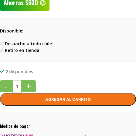
Ahorras
$
600
😉
Disponible:
✅
Despacho a todo chile
✅
Retiro en tienda
2 disponibles
-
+
AGREGAR AL CARRITO
Medios de pago: