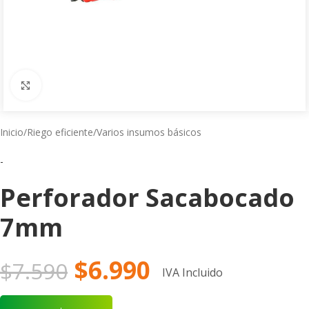
Click to enlarge
Inicio
/
Riego eficiente
/
Varios insumos básicos
-
Perforador Sacabocado
7mm
$
6.990
$
7.590
IVA Incluido