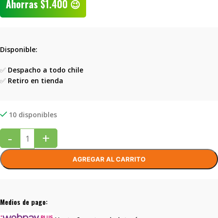
Ahorras
$
1.400
😉
Disponible:
✅
Despacho a todo chile
✅
Retiro en tienda
10 disponibles
-
+
AGREGAR AL CARRITO
Medios de pago: