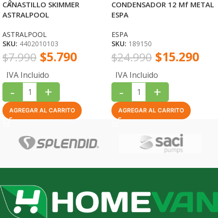
CANASTILLO SKIMMER
CONDENSADOR 12 Mf METAL
ASTRALPOOL
ESPA
ASTRALPOOL
ESPA
SKU:
4402010103
SKU:
189150
$
5.790
$
15.290
$
7.990
$
24.990
IVA Incluido
IVA Incluido
-
+
-
+
AGREGAR AL CARRITO
AGREGAR AL CARRITO