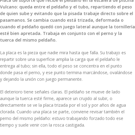
Placa de soporte que recibe el peldaño en la escalera de piscina
Vulcano: queda entre el peldaño y el tubo, repartiendo el peso
de quien sube y evitando que la pisada trabaje directo sobre el
pasamanos. Se cambia cuando está trizada, deformada o
cuando el peldaño quedó con juego lateral aunque la tornillería
esté bien apretada. Trabaja en conjunto con el perno y la
tuerca del mismo peldaño.
La placa es la pieza que nadie mira hasta que falla. Su trabajo es
repartir sobre una superficie amplia la carga que el peldaño le
entrega al tubo; sin ella, todo el peso se concentra en el punto
donde pasa el perno, y ese punto termina marcándose, ovalándose
y dejando la unión con juego permanente.
El deterioro tiene señales claras. El peldaño se mueve de lado
aunque la tuerca esté firme, aparece un crujido al subir, o
directamente se ve la placa trizada por el sol y por años de agua
clorada. Cuando una placa se parte, conviene revisar también el
perno del mismo peldaño: estuvo trabajando forzado todo ese
tiempo y suele venir con la rosca castigada.