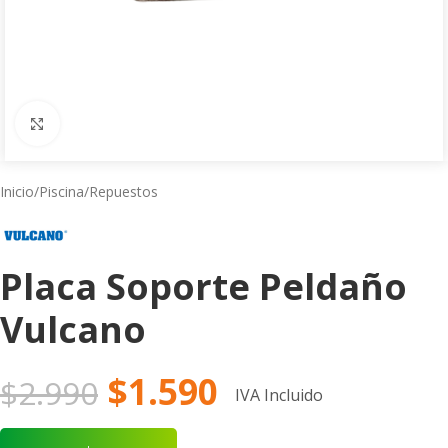
Click to enlarge
Inicio
/
Piscina
/
Repuestos
Placa Soporte Peldaño
Vulcano
$
1.590
$
2.990
IVA Incluido