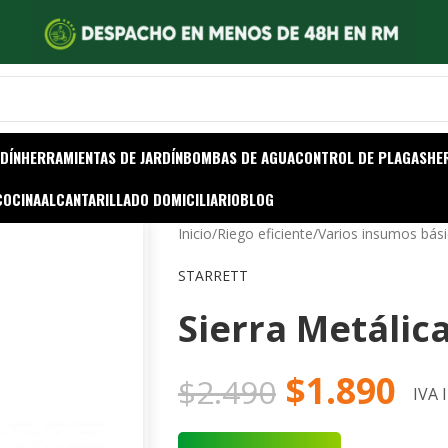
DÍN
HERRAMIENTAS DE JARDÍN
BOMBAS DE AGUA
CONTROL DE PLAGAS
HE
COCINA
ALCANTARILLADO DOMICILIARIO
BLOG
Inicio
/
Riego eficiente
/
Varios insumos bás
STARRETT
Sierra Metálic
$
1.890
$
2.490
IVA 