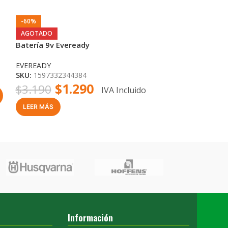
-60%
-9%
Batería 9v Dura
AGOTADO
Batería 9v Eveready
DURACELL
SKU:
45236996
EVEREADY
$
4
$
5.490
SKU:
1597332344384
$
1.290
$
3.190
IVA Incluido
-
+
LEER MÁS
Información