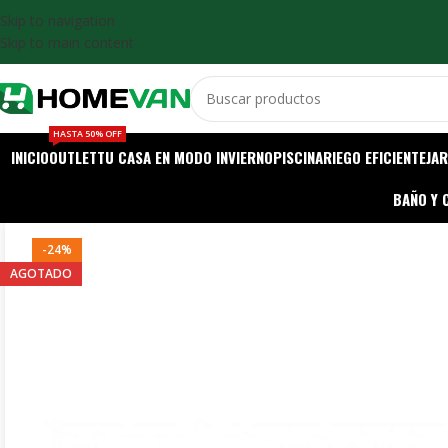
Skip to navigation
Skip to main content
HASTA 50% OFF
INICIO
OUTLET
TU CASA EN MODO INVIERNO
PISCINA
RIEGO EFICIENTE
JAR
BAÑO Y 
-24%
AGOTADO