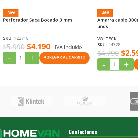
-30%
-46%
Perforador Saca Bocado 3 mm
Amarra cable 300
unds
-
SKU:
122718
VOLTECK
$
4.190
SKU:
44328
$
5.990
IVA Incluido
$
2.5
$
4.790
-
+
AGREGAR AL CARRITO
-
+
Contáctanos