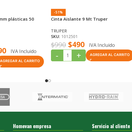
-51%
mm plásticas 50
Cinta Aislante 9 Mt Truper
TRUPER
SKU:
1012501
$
490
$
990
IVA Incluido
90
IVA Incluido
-
+
AGREGAR AL CARRITO
AGREGAR AL CARRITO
Homevan empresa
Servicio al cliente