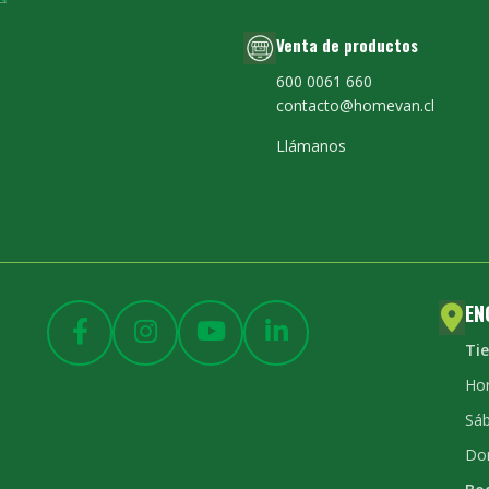
Venta de productos
600 0061 660
contacto@homevan.cl
Llámanos
EN
Ti
Hor
Sáb
Do