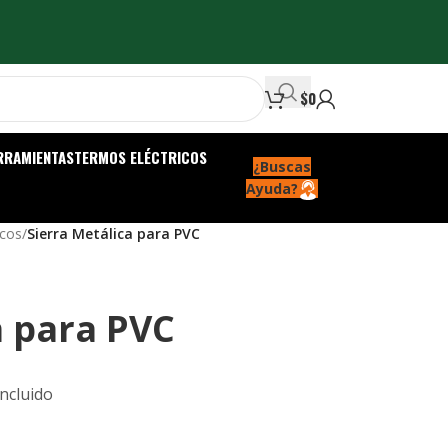
$
0
RRAMIENTAS
TERMOS ELÉCTRICOS
¿Buscas
Ayuda?
icos
/
Sierra Metálica para PVC
a para PVC
Incluido