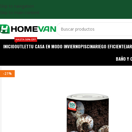
Skip to navigation
Skip to main content
HASTA 50% OFF
INICIO
OUTLET
TU CASA EN MODO INVIERNO
PISCINA
RIEGO EFICIENTE
JAR
BAÑO Y 
-21%