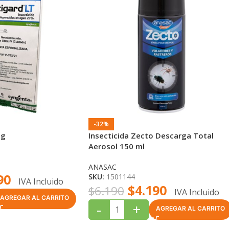
-32%
0g
Insecticida Zecto Descarga Total
Aerosol 150 ml
ANASAC
90
SKU:
1501144
IVA Incluido
$
4.190
$
6.190
IVA Incluido
AGREGAR AL CARRITO
-
+
AGREGAR AL CARRITO