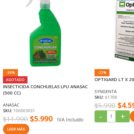
-50%
-23%
OPTIGARD LT X 2
AGOTADO
INSECTICIDA CONCHUELAS LPU ANASAC
SYNGENTA
(500 CC)
SKU:
61708
$
4.5
$
5.990
ANASAC
SKU:
100003031
-
+
$
5.990
$
11.990
IVA Incluido
LEER MÁS