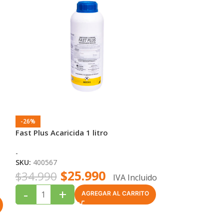
-26%
-21%
Fast Plus Acaricida 1 litro
Dimetoato Plus
-
ANASAC
SKU:
400567
SKU:
1504212
$
25.990
$
$
34.990
$
32.990
IVA Incluido
-
+
-
+
AGREGAR AL CARRITO