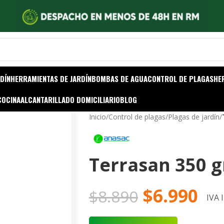
DÍN
HERRAMIENTAS DE JARDÍN
BOMBAS DE AGUA
CONTROL DE PLAGAS
HE
COCINA
ALCANTARILLADO DOMICILIARIO
BLOG
Inicio
/
Control de plagas
/
Plagas de jardín
/
Terrasan 350 g
$
6.990
$
8.890
IVA 