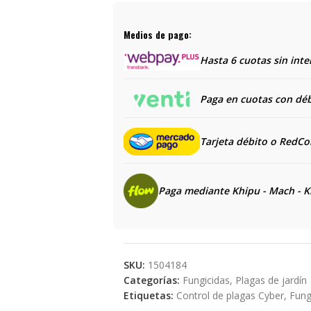
Medios de pago:
Hasta 6 cuotas sin inte
Paga en cuotas con débi
Tarjeta débito o RedC
Paga mediante Khipu - Mach - K
SKU:
1504184
Categorías:
Fungicidas
,
Plagas de jardín
Etiquetas:
Control de plagas Cyber
,
Fung