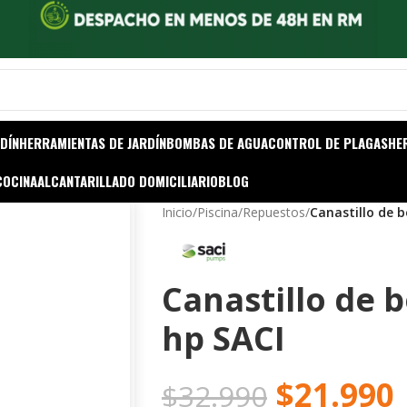
DÍN
HERRAMIENTAS DE JARDÍN
BOMBAS DE AGUA
CONTROL DE PLAGAS
HE
COCINA
ALCANTARILLADO DOMICILIARIO
BLOG
Inicio
/
Piscina
/
Repuestos
/
Canastillo de 
Canastillo de 
hp SACI
$
21.990
$
32.990