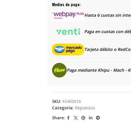
Medios de pago:
Hasta 6 cuotas sin inte
Paga en cuotas con débi
Tarjeta débito o RedC
Paga mediante Khipu - Mach - K
SKU:
92400016
Categoría:
Repuestos
Share: