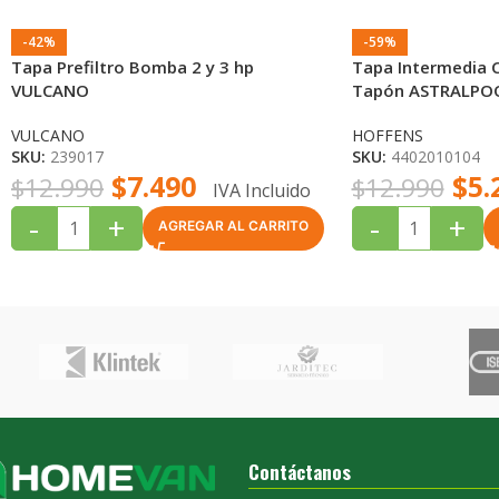
-42%
-59%
Tapa Prefiltro Bomba 2 y 3 hp
Tapa Intermedia 
VULCANO
Tapón ASTRALPO
VULCANO
HOFFENS
SKU:
239017
SKU:
4402010104
$
7.490
$
5.
$
12.990
$
12.990
IVA Incluido
-
+
-
+
AGREGAR AL CARRITO
Contáctanos