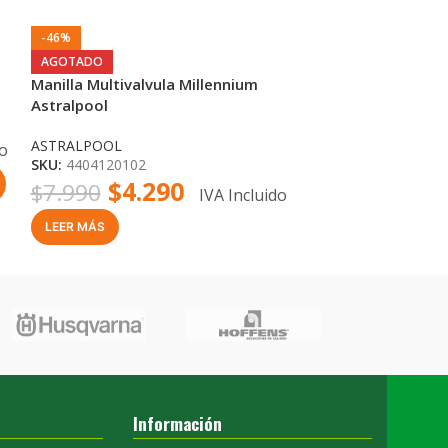
-46%
-14%
Oring Tapa Vis
AGOTADO
Vulcano
Manilla Multivalvula Millennium
Astralpool
VULCANO
SKU:
239109
ASTRALPOOL
do
$
6
$
7.290
SKU:
4404120102
$
4.290
$
7.990
IVA Incluido
-
+
LEER MÁS
Información