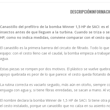
DESCRIPCIÓN
INFORMACI
Canastillo del prefiltro de la bomba Winner 1,5 HP de SACI: es e
insectos antes de que lleguen a la turbina. Cuando se triza o s
HP; como no indica medidas, conviene comparar con el cesto qu
El canastillo es la primera barrera del circuito de filtrado. Todo lo q
equipo: con el cesto lleno cae el caudal, la bomba empieza a trabaja
agua.
Estas piezas se rompen por dos motivos. El plástico se vuelve quebra
apoyo quebrada es peor de lo que parece: el cesto queda flotando dentr
La rutina correcta es vaciarlo seguido, más aún en otoño, siempre con
enjuaga con agua y, si tiene fibras enredadas, se sacan a mano. Al vo
El nombre declara la bomba Winner de 1,5 HP de SACI. Si tiene otra
el cesto instalado, porque un canastillo que no calza en su asiento n