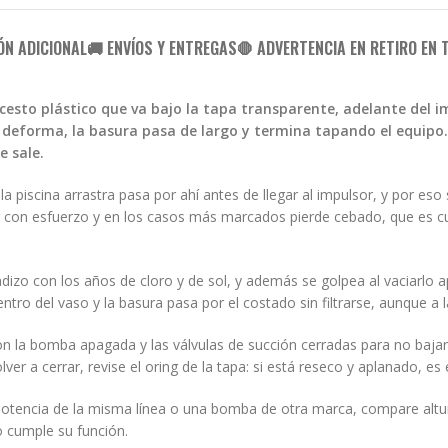
ÓN ADICIONAL
🚚 ENVÍOS Y ENTREGAS
🛑 ADVERTENCIA EN RETIRO EN 
l cesto plástico que va bajo la tapa transparente, adelante del i
e deforma, la basura pasa de largo y termina tapando el equipo. 
e sale.
ue la piscina arrastra pasa por ahí antes de llegar al impulsor, y por 
r con esfuerzo y en los casos más marcados pierde cebado, que es cua
dizo con los años de cloro y de sol, y además se golpea al vaciarlo 
o del vaso y la basura pasa por el costado sin filtrarse, aunque a la 
 la bomba apagada y las válvulas de succión cerradas para no bajar el 
lver a cerrar, revise el oring de la tapa: si está reseco y aplanado, 
 potencia de la misma línea o una bomba de otra marca, compare altu
o cumple su función.