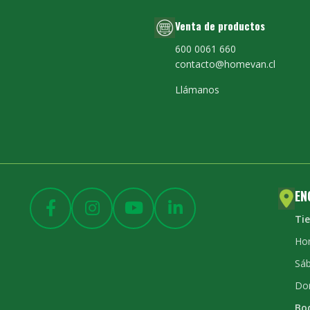
Venta de productos
600 0061 660
contacto@homevan.cl
Llámanos
EN
Ti
Hor
Sáb
Do
Bo