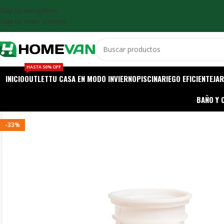
Skip to navigation
Skip to main content
HASTA 50% OFF
INICIO
OUTLET
TU CASA EN MODO INVIERNO
PISCINA
RIEGO EFICIENTE
JAR
BAÑO Y 
-33%