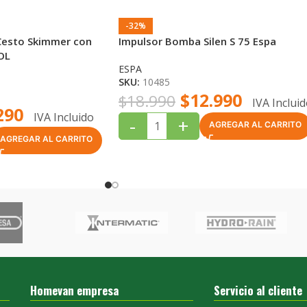
-32%
Cesto Skimmer con
Impulsor Bomba Silen S 75 Espa
OL
ESPA
SKU:
10485
$
12.990
$
18.990
IVA Inclui
290
IVA Incluido
-
+
AGREGAR AL CARRITO
AGREGAR AL CARRITO
Homevan empresa
Servicio al cliente