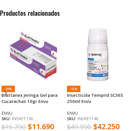
Productos relacionados
-26%
-15%
Blattanex Jeringa Gel para
Insecticida Temprid SC365
Cucarachas 10gr Envu
250ml Envu
ENVU
ENVU
SKU:
INSRET136
SKU:
INSRET140
$
11.690
$
42.250
$
15.790
$
49.990