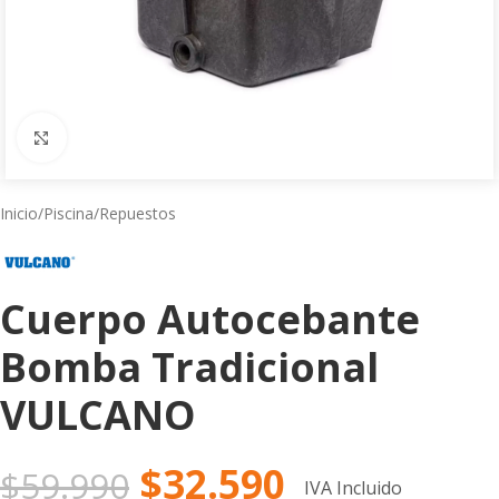
Click to enlarge
Inicio
/
Piscina
/
Repuestos
Cuerpo Autocebante
Bomba Tradicional
VULCANO
$
32.590
$
59.990
IVA Incluido